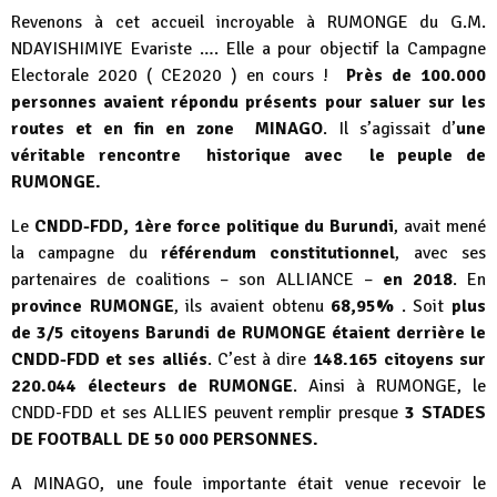
Revenons à cet accueil incroyable à RUMONGE du G.M.
NDAYISHIMIYE Evariste …. Elle a pour objectif la Campagne
Electorale 2020 ( CE2020 ) en cours !
Près de 100.000
personnes avaient répondu présents pour saluer sur les
routes et en fin en zone MINAGO
. Il s’agissait d’
une
véritable rencontre historique avec le peuple de
RUMONGE.
Le
CNDD-FDD, 1ère force politique du Burundi
, avait mené
la campagne du
référendum constitutionnel
, avec ses
partenaires de coalitions – son ALLIANCE –
en 2018
. En
province RUMONGE
, ils avaient obtenu
68,95%
. Soit
plus
de 3/5 citoyens Barundi de RUMONGE étaient derrière le
CNDD-FDD et ses alliés
. C’est à dire
148.165 citoyens sur
220.044 électeurs de RUMONGE
. Ainsi à RUMONGE, le
CNDD-FDD et ses ALLIES peuvent remplir presque
3 STADES
DE FOOTBALL DE 50 000 PERSONNES.
A MINAGO, une foule importante était venue recevoir le