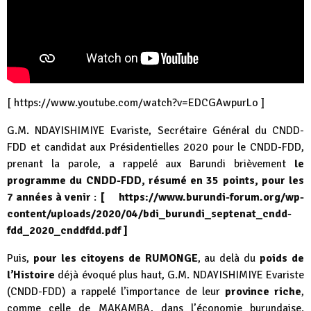
[
https://www.youtube.com/watch?v=EDCGAwpurLo
]
G.M. NDAYISHIMIYE Evariste, Secrétaire Général du CNDD-
FDD et candidat aux Présidentielles 2020 pour le CNDD-FDD,
prenant la parole, a rappelé aux Barundi brièvement
le
programme du CNDD-FDD, résumé en 35 points, pour les
7 années à venir
:
[
https://www.burundi-forum.org/wp-
content/uploads/2020/04/bdi_burundi_septenat_cndd-
fdd_2020_cnddfdd.pdf
]
Puis,
pour les citoyens de RUMONGE
, au delà du
poids de
l’Histoire
déjà évoqué plus haut, G.M. NDAYISHIMIYE Evariste
(CNDD-FDD) a rappelé l’importance de leur
province riche
,
comme celle de MAKAMBA, dans l’économie burundaise.