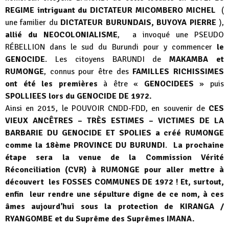
REGIME intriguant du DICTATEUR MICOMBERO MICHEL
(
une familier du
DICTATEUR BURUNDAIS, BUYOYA PIERRE
),
allié du NEOCOLONIALISME
, a invoqué une PSEUDO
RÉBELLION dans le sud du Burundi pour y commencer
le
GENOCIDE
. Les citoyens BARUNDI de
MAKAMBA et
RUMONGE
, connus pour être des
FAMILLES RICHISSIMES
ont été les premières
à être «
GENOCIDEES
» puis
SPOLLIEES lors du GENOCIDE DE 1972.
Ainsi en 2015, le POUVOIR CNDD-FDD, en souvenir de
CES
VIEUX ANCÊTRES – TRÈS ESTIMES – VICTIMES DE LA
BARBARIE DU GENOCIDE ET SPOLIES a créé RUMONGE
comme la 18ème PROVINCE DU BURUNDI
.
La prochaine
étape sera la venue de la Commission Vérité
Réconciliation (CVR) à RUMONGE pour aller mettre à
découvert les FOSSES COMMUNES DE 1972 ! Et, surtout,
enfin leur rendre une sépulture digne de ce nom, à ces
âmes aujourd’hui sous la protection de KIRANGA /
RYANGOMBE et du Suprême des Suprêmes IMANA.