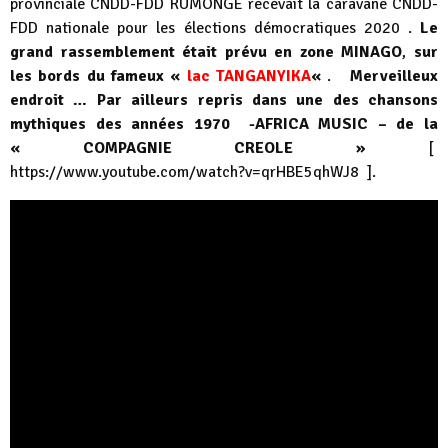
provinciale CNDD-FDD RUMONGE recevait la caravane CNDD-
FDD nationale pour les élections démocratiques 2020 .
Le
grand rassemblement était prévu en zone MINAGO
,
sur
les bords du fameux «
lac TANGANYIKA
«
.
Merveilleux
endroit … Par ailleurs repris dans une des chansons
mythiques des années 1970 -AFRICA MUSIC – de la
« COMPAGNIE CREOLE »
[
https://www.youtube.com/watch?v=qrHBE5qhWJ8
].