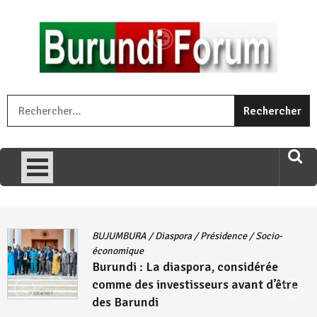
Skip
to
content
« Ingorane si ugupfa , ingorane ni ugupfa nabi ,gupfa ataco
R
umariye umuryango wawe canke igihugu cakwibarutse .Wewe
uri ngaha ndagusigiye iki kibazo : Uriko ukora iki kugira ngo
uzopfire neza umuryango n’igihugu cakwibarutse ? »
BUJUMBURA
/
Diaspora
/
Présidence
/
Socio-
économique
Burundi : La diaspora, considérée
comme des investisseurs avant d’être
des Barundi