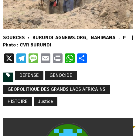
SOURCES : BURUNDI-AGNEWS.ORG, NAHIMANA . P |
Photo : CVR BURUNDI
X
Telegram
Message
Email
Print
WhatsApp
Partager
DEFENSE
GENOCIDE
GEOPOLITIQUE DES GRANDS LACS AFRICAINS
HISTOIRE
Justice