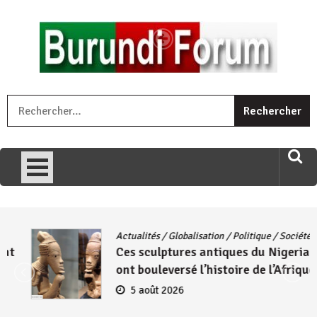
Skip
to
content
« Ingorane si ugupfa , ingorane ni ugupfa nabi ,gupfa ataco
R
umariye umuryango wawe canke igihugu cakwibarutse .Wewe
uri ngaha ndagusigiye iki kibazo : Uriko ukora iki kugira ngo
uzopfire neza umuryango n’igihugu cakwibarutse ? »
Actualités
/
Globalisation
/
Politique
/
Société
Ces sculptures antiques du Nigeria qui
ont bouleversé l’histoire de l’Afrique
5 août 2026