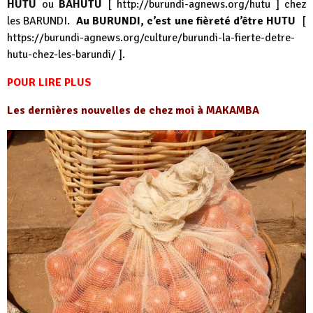
HUTU
ou
BAHUTU
[
http://burundi-agnews.org/hutu
] chez
les BARUNDI.
Au BURUNDI, c’est une fièreté d’être HUTU
[
https://burundi-agnews.org/culture/burundi-la-fierte-detre-
hutu-chez-les-barundi/
].
POUR LIRE PLUS
Les dernières nouvelles de chez moi à MAKAMBA