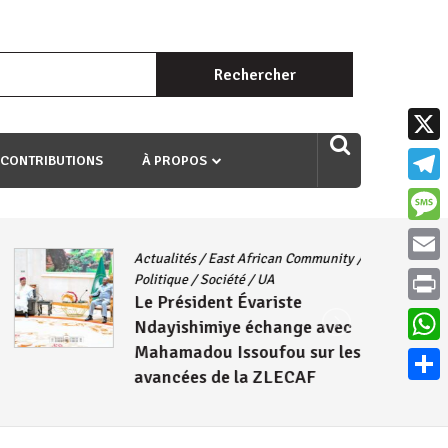
Rechercher :
uri ngaha ndagusigiye iki kibazo : Uriko ukora iki kugira ngo
X
 CONTRIBUTIONS
À PROPOS
Teleg
Mess
Actualités
/
East African Community
/
Email
Politique
/
Société
/
UA
Le Président Évariste
Print
Ndayishimiye échange avec
Mahamadou Issoufou sur les
What
avancées de la ZLECAF
Parta
4 août 2026