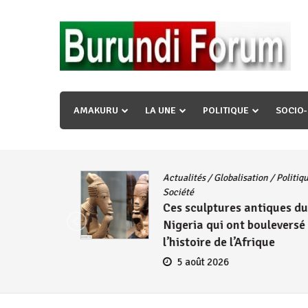
Skip
to
content
« Ingorane si ugupfa , ingorane ni ugupfa nabi ,gupf
uzopfire neza umuryango n’igihugu cakwibarutse ? »
AMAKURU
LA UNE
POLITIQUE
SOCIO
Actualités
/
Globalisation
/
Politique
/
iye
Société
Ces sculptures antiques du
embres
Nigeria qui ont bouleversé
se
l’histoire de l’Afrique
5 août 2026