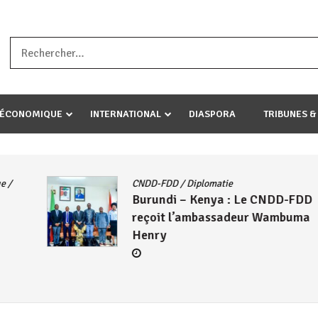
a ataco umariye umuryango wawe canke igihugu cakwibarutse .Wewe 
-ÉCONOMIQUE
INTERNATIONAL
DIASPORA
TRIBUNES &
CNDD-FDD
/
Diplomatie
Burundi – Kenya : Le CNDD-FDD
reçoit l’ambassadeur Wambuma
Henry