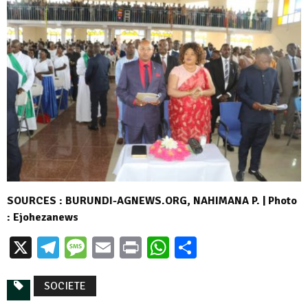
SOURCES : BURUNDI-AGNEWS.ORG, NAHIMANA P. | Photo
: Ejohezanews
X
Telegram
Message
Email
Print
WhatsApp
Partager
SOCIETE