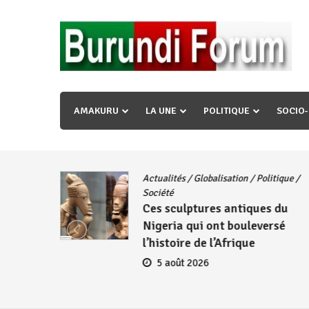
Skip
to
content
« Ingorane si ugupfa , ingorane ni ugupfa nabi ,gupf
uzopfire neza umuryango n’igihugu cakwibarutse ? »
AMAKURU
LA UNE
POLITIQUE
SOCIO
Actualités
/
Globalisation
/
Politique
/
iye
Société
Ces sculptures antiques du
embres
Nigeria qui ont bouleversé
se
l’histoire de l’Afrique
5 août 2026