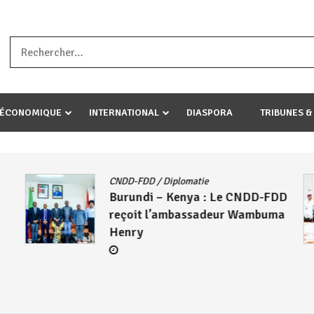
a ataco umariye umuryango wawe canke igihugu cakwibarutse .Wewe 
-ÉCONOMIQUE
INTERNATIONAL
DIASPORA
TRIBUNES &
CNDD-FDD
/
Diplomatie
Burundi – Kenya : Le CNDD-FDD
reçoit l’ambassadeur Wambuma
Henry