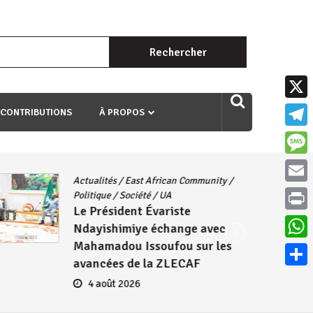
Rechercher :
uri ngaha ndagusigiye iki kibazo : Uriko ukora iki kugira ngo
X
 CONTRIBUTIONS
À PROPOS
Teleg
Mess
Actualités
/
East African Community
/
Email
Politique
/
Société
/
UA
Le Président Évariste
Print
Ndayishimiye échange avec
Mahamadou Issoufou sur les
What
avancées de la ZLECAF
Parta
4 août 2026