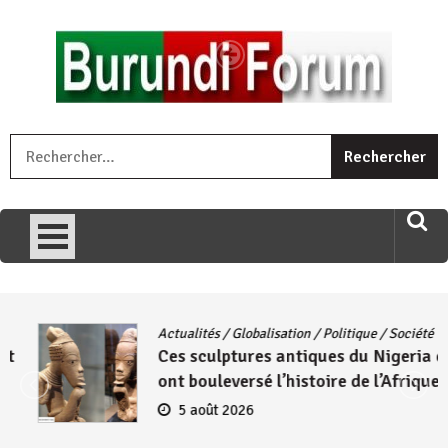
Skip
to
content
« Ingorane si ugupfa , ingorane ni ugupfa nabi ,gupfa ataco
R
umariye umuryango wawe canke igihugu cakwibarutse .Wewe
uri ngaha ndagusigiye iki kibazo : Uriko ukora iki kugira ngo
uzopfire neza umuryango n’igihugu cakwibarutse ? »
Actualités
/
Globalisation
/
Politique
/
Société
Ces sculptures antiques du Nigeria qui
ont bouleversé l’histoire de l’Afrique
5 août 2026