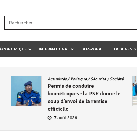
a ataco umariye umuryango wawe canke igihugu cakwibarutse .Wewe 
-ÉCONOMIQUE
INTERNATIONAL
DIASPORA
TRIBUNES &
Actualités
/
Politique
/
Sécurité
/
Société
Permis de conduire
biométriques : la PSR donne le
coup d’envoi de la remise
officielle
7 août 2026