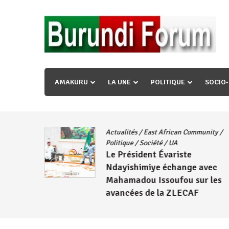
Skip
to
content
« Ingorane si ugupfa , ingorane ni ugupfa nabi ,gupf
uzopfire neza umuryango n’igihugu cakwibarutse ? »
AMAKURU
LA UNE
POLITIQUE
SOCIO
Actualités
/
East African Community
/
CNDD-FDD
Politique
/
Société
/
UA
Le Président Évariste
Wambuma
Ndayishimiye échange avec
Mahamadou Issoufou sur les
avancées de la ZLECAF
4 août 2026