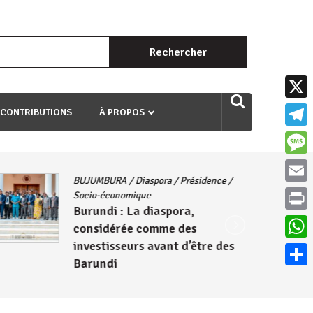
Rechercher :
uri ngaha ndagusigiye iki kibazo : Uriko ukora iki kugira ngo
X
 CONTRIBUTIONS
À PROPOS
Teleg
Mess
BUJUMBURA
/
Diaspora
/
Présidence
/
Email
Socio-économique
Burundi : La diaspora,
Print
considérée comme des
investisseurs avant d’être des
What
Barundi
Parta
6 août 2026