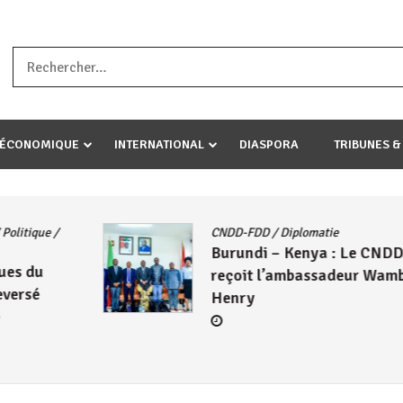
a ataco umariye umuryango wawe canke igihugu cakwibarutse .Wewe 
-ÉCONOMIQUE
INTERNATIONAL
DIASPORA
TRIBUNES &
Actualités
/
East African Community
e CNDD-FDD
Politique
/
Société
/
UA
Le Président Évariste
r Wambuma
Ndayishimiye échange avec
Mahamadou Issoufou sur le
avancées de la ZLECAF
4 août 2026