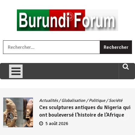
Skip
to
content
« Ingorane si ugupfa , ingorane ni ugupfa nabi ,gupfa ataco
R
umariye umuryango wawe canke igihugu cakwibarutse .Wewe
uri ngaha ndagusigiye iki kibazo : Uriko ukora iki kugira ngo
uzopfire neza umuryango n’igihugu cakwibarutse ? »
Actualités
/
Globalisation
/
Politique
/
Société
Ces sculptures antiques du Nigeria qui
ont bouleversé l’histoire de l’Afrique
5 août 2026