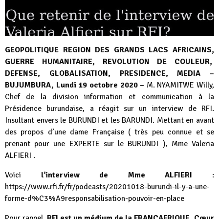
GEOPOLITIQUE REGION DES GRANDS LACS AFRICAINS,
GUERRE HUMANITAIRE, REVOLUTION DE COULEUR,
DEFENSE, GLOBALISATION, PRESIDENCE, MEDIA –
BUJUMBURA, Lundi 19 octobre 2020 –
M. NYAMITWE Willy,
Chef de la division information et communication à la
Présidence burundaise, a réagit sur un interview de RFI.
Insultant envers le BURUNDI et les BARUNDI. Mettant en avant
des propos d’une dame Française ( très peu connue et se
prenant pour une EXPERTE sur le BURUNDI ), Mme Valeria
ALFIERI .
Voici
l’interview de Mme ALFIERI
:
https://www.rfi.fr/fr/podcasts/20201018-burundi-il-y-a-une-
forme-d%C3%A9responsabilisation-pouvoir-en-place
Pour rappel,
RFI est un médium de la FRANCAFRIQUE. Cœur