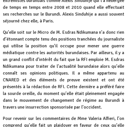
extrémistes burundais comme Alexis Sinduhije qui l’a hébergée
de temps en temps entre 2008 et 2010 quand elle effectuait
ses recherches sur le Burundi. Alexis Sinduhije a aussi souvent
séjourné chez elle, à Paris.
Qu’elle soit sur le Micro de M. Esdras Ndikumana n’a donc rien
d’étonnant compte tenu des positions tranchées du journaliste
qui utilise la position qu’il occupe pour mener une guerre
médiatique contre les autorités burundaises. Par ailleurs, il y a
un grand conflit d’intérêt du fait que la RFI emploie M. Esdras
Ndikumana pour traiter de l’actualité burundaise alors qu’elle
connaît ses opinions politiques. Il a même appartenu au
CNARED et des éléments de preuve existent et ont été
présentés à la rédaction de RFI. Cette dernière a préféré faire
la sourde oreille, du moment qu’elle était pleinement engagée
dans le mouvement de changement de régime au Burundi à
travers une insurrection sponsorisée par l’occident.
Pour revenir sur les commentaires de Mme Valeria Alfieri, l’on
comprend qu’elle fait un plaidoyer en faveur de ceux qu’elle