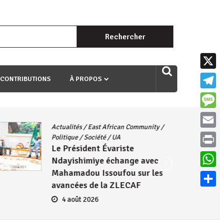
Rechercher :
uri ngaha ndagusigiye iki kibazo : Uriko ukora iki kugira ngo
X
 CONTRIBUTIONS
À PROPOS
Teleg
Mess
Actualités
/
East African Community
/
Email
Politique
/
Société
/
UA
Le Président Évariste
Print
Ndayishimiye échange avec
Mahamadou Issoufou sur les
What
avancées de la ZLECAF
Parta
4 août 2026