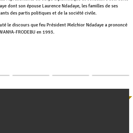
daye dont son épouse Laurence Ndadaye, les familles de ses
nts des partis politiques et de la société civile.
outé le discours que feu Président Melchior Ndadaye a prononcé
 SAHWANYA-FRODEBU en 1993.
Burundi :
p
ger
: L'
Célébration en
Invitation à la
Burundi : 32 ans
de
Belgique des 30
commémoration, à
après, hommage
…
ans après…
Bruxelles le 13…
national au…