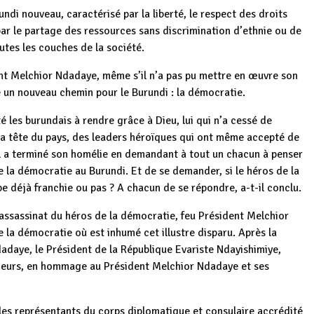
ndi nouveau, caractérisé par la liberté, le respect des droits
ar le partage des ressources sans discrimination d’ethnie ou de
utes les couches de la société.
nt Melchior Ndadaye, même s’il n’a pas pu mettre en œuvre son
acé un nouveau chemin pour le Burundi : la démocratie.
 les burundais à rendre grâce à Dieu, lui qui n’a cessé de
la tête du pays, des leaders héroïques qui ont même accepté de
. Il a terminé son homélie en demandant à tout un chacun à penser
e la démocratie au Burundi. Et de se demander, si le héros de la
ape déjà franchie ou pas ? A chacun de se répondre, a-t-il conclu.
assassinat du héros de la démocratie, feu Président Melchior
 la démocratie où est inhumé cet illustre disparu. Après la
adaye, le Président de la République Evariste Ndayishimiye,
leurs, en hommage au Président Melchior Ndadaye et ses
les représentants du corps diplomatique et consulaire accrédité