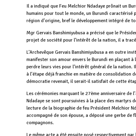
Il a indiqué que Feu Melchior Ndadaye prônait un Buru
humains pour tout le monde, un Burundi caractérisé p
région d’origine, bref le développement intégré de to
Mgr Gervais Banshimiyubusa a précisé que le Préside
projet de société pour l’intérêt de la nation, il a tr
L’Archevêque Gervais Banshimiyubusa a en outre invité
manifester son amour envers le Burundi en plaçant à 
perdre leurs vies pour l’intérêt général de la nation
à l’étape déjà franchie en matière de consolidation d
démocratie revenait, il serait-il satisfait de cette ét
Les cérémonies marquant le 27ème anniversaire de l’
Ndadaye se sont poursuivies à la place des martyrs de
lecture de la biographie de feu Président Melchior Nd
accompagné de son épouse, a déposé une gerbe de f
compagnons.
Le même acte a été ensuite posé respectivement par 