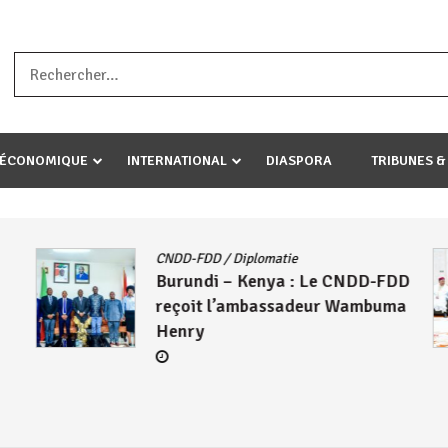
a ataco umariye umuryango wawe canke igihugu cakwibarutse .Wewe 
-ÉCONOMIQUE
INTERNATIONAL
DIASPORA
TRIBUNES &
CNDD-FDD
/
Diplomatie
Burundi – Kenya : Le CNDD-FDD
reçoit l’ambassadeur Wambuma
Henry