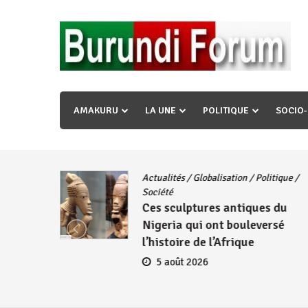
Skip
to
content
« Ingorane si ugupfa , ingorane ni ugupfa nabi ,gupf
uzopfire neza umuryango n’igihugu cakwibarutse ? »
AMAKURU
LA UNE
POLITIQUE
SOCIO
Actualités
/
Globalisation
/
Politique
/
iye
Société
Ces sculptures antiques du
embres
Nigeria qui ont bouleversé
se
l’histoire de l’Afrique
5 août 2026