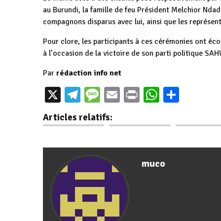
au Burundi, la famille de feu Président Melchior Nda
compagnons disparus avec lui, ainsi que les représenta
Pour clore, les participants à ces cérémonies ont éc
à l’occasion de la victoire de son parti politique
Par
rédaction info net
Commémoration
Burundi / Belgique
Burundi /
X
Telegram
Message
Email
Print
WhatsAp
Parta
du 30ème
: 31 ans après
géopolitique 
anniversaire de
Ndadaye Melchior,
assassinat 
Articles relatifs:
l'assassinat…
…
Ndadaye
muco