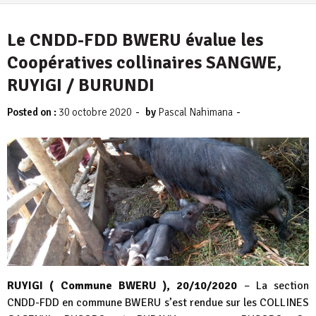
Le CNDD-FDD BWERU évalue les
Coopératives collinaires SANGWE,
RUYIGI / BURUNDI
-
-
Posted on :
30 octobre 2020
by
Pascal Nahimana
RUYIGI ( Commune BWERU ), 20/10/2020
– La section
CNDD-FDD en commune BWERU s’est rendue sur les COLLINES