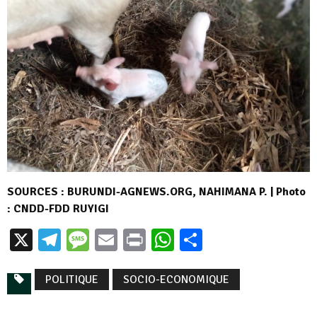
SOURCES : BURUNDI-AGNEWS.ORG, NAHIMANA P. | Photo
: CNDD-FDD RUYIGI
X
Telegram
Message
Email
Print
WhatsApp
Partager
POLITIQUE
SOCIO-ECONOMIQUE