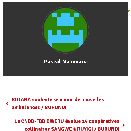
Pascal Nahimana
RUTANA souhaite se munir de nouvelles
ambulances / BURUNDI
Le CNDD-FDD BWERU évalue 14 coopératives
collinaires SANGWE à RUYIGI / BURUNDI