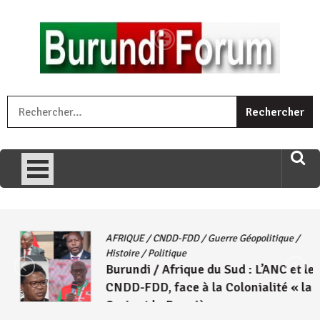
Skip
to
content
« Ingorane si ugupfa , ingorane ni ugupfa nabi ,gupfa ataco
R
umariye umuryango wawe canke igihugu cakwibarutse .Wewe
uri ngaha ndagusigiye iki kibazo : Uriko ukora iki kugira ngo
uzopfire neza umuryango n’igihugu cakwibarutse ? »
AFRIQUE
/
CNDD-FDD
/
Guerre Géopolitique
/
Histoire
/
Politique
Burundi / Afrique du Sud : L’ANC et le
CNDD-FDD, face à la Colonialité « la
Croix et la Bannière »