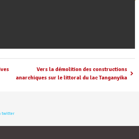
ives
Vers la démolition des constructions
anarchiques sur le littoral du lac Tanganyika
 twitter