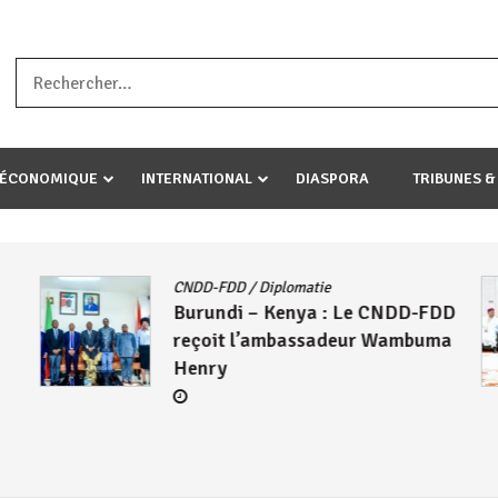
a ataco umariye umuryango wawe canke igihugu cakwibarutse .Wewe 
-ÉCONOMIQUE
INTERNATIONAL
DIASPORA
TRIBUNES &
Actualités
/
East African Community
/
DD
Politique
/
Société
/
UA
Le Président Évariste
ma
Ndayishimiye échange avec
Mahamadou Issoufou sur les
avancées de la ZLECAF
4 août 2026