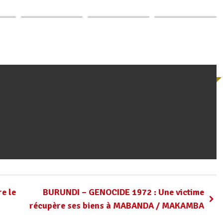
vulnérables
vulnérables…
Gitobo, Makamba
e le
BURUNDI – GENOCIDE 1972 : Une victime
récupère ses biens à MABANDA / MAKAMBA