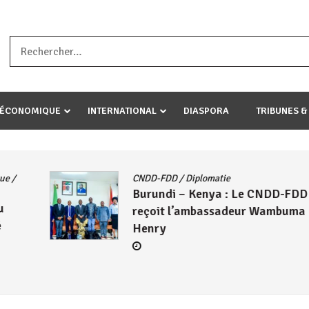
a ataco umariye umuryango wawe canke igihugu cakwibarutse .Wewe 
-ÉCONOMIQUE
INTERNATIONAL
DIASPORA
TRIBUNES &
/
Diplomatie
Actualités
/
East Af
– Kenya : Le CNDD-FDD
Politique
/
Société
/
Le Président Év
’ambassadeur Wambuma
Ndayishimiye é
Mahamadou Isso
avancées de la
4 août 2026