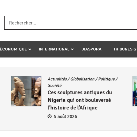
a ataco umariye umuryango wawe canke igihugu cakwibarutse .Wewe 
-ÉCONOMIQUE
INTERNATIONAL
DIASPORA
TRIBUNES &
CNDD-FDD
/
Diplomatie
Burundi – Kenya : Le CNDD-FDD
reçoit l’ambassadeur Wambuma
Henry