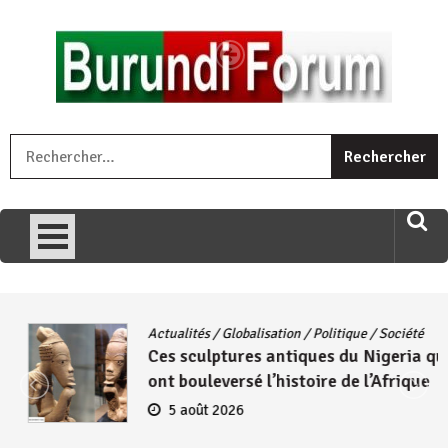
Skip
to
content
« Ingorane si ugupfa , ingorane ni ugupfa nabi ,gupfa ataco
R
umariye umuryango wawe canke igihugu cakwibarutse .Wewe
uri ngaha ndagusigiye iki kibazo : Uriko ukora iki kugira ngo
uzopfire neza umuryango n’igihugu cakwibarutse ? »
Actualités
/
Globalisation
/
Politique
/
Société
Ces sculptures antiques du Nigeria qui
ont bouleversé l’histoire de l’Afrique
5 août 2026