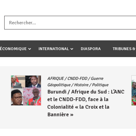
a ataco umariye umuryango wawe canke igihugu cakwibarutse .Wewe 
-ÉCONOMIQUE
INTERNATIONAL
DIASPORA
TRIBUNES &
AFRIQUE
/
CNDD-FDD
/
Guerre
Géopolitique
/
Histoire
/
Politique
Burundi / Afrique du Sud : L’ANC
et le CNDD-FDD, face à la
Colonialité « la Croix et la
Bannière »