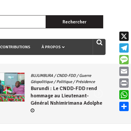
Rechercher :
uri ngaha ndagusigiye iki kibazo : Uriko ukora iki kugira ngo
X
 CONTRIBUTIONS
À PROPOS
Teleg
Mess
BUJUMBURA
/
CNDD-FDD
/
Guerre
Email
Géopolitique
/
Politique
/
Présidence
Burundi : Le CNDD-FDD rend
Print
hommage au Lieutenant-
Général Nshimirimana Adolphe
What
Parta