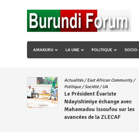
Skip
to
content
« Ingorane si ugupfa , ingorane ni ugupfa nabi ,gupf
uzopfire neza umuryango n’igihugu cakwibarutse ? »
AMAKURU
LA UNE
POLITIQUE
SOCIO
Actualités
/
East African Community
/
CNDD-FDD
Politique
/
Société
/
UA
Le Président Évariste
Wambuma
Ndayishimiye échange avec
Mahamadou Issoufou sur les
avancées de la ZLECAF
4 août 2026