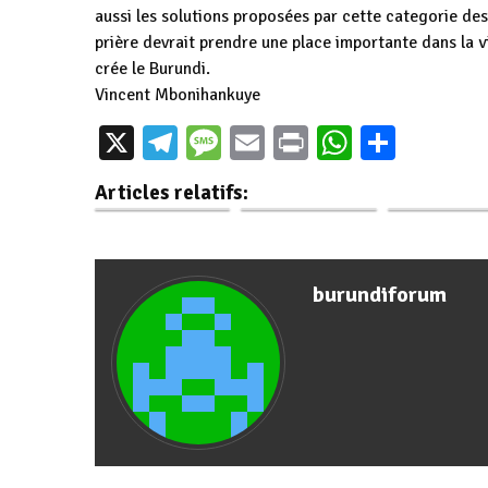
aussi les solutions proposées par cette categorie de
prière devrait prendre une place importante dans la vie
crée le Burundi.
Vincent Mbonihankuye
Le Président
Moralisatio
X
Telegram
Message
Email
Print
WhatsAp
Parta
Le Président
Ndayishimiye
l’endroit d
Ndayishimiyecampagne
anime une séance
cadres: L
Articles relatifs:
de moralisation à…
de…
Président
burundiforum