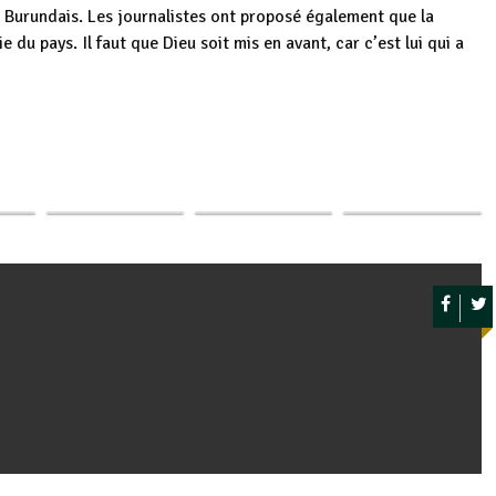
s Burundais. Les journalistes ont proposé également que la
 du pays. Il faut que Dieu soit mis en avant, car c’est lui qui a
n à
Burundi : 7
Burundi / France :
p
ger
es
Burundi / Russie :
journalistes
Communication et
e
Les journalistes
primés pour
TIC, reprise du
…
ABP en tournée…
leurs…
dialogue