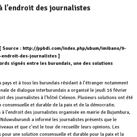
 l’endroit des journalistes
[ Source : http://ppbdi.com/index.php/ubum/imibano/9-
-endroit-des-journalistes ]
ords signés entre les burundais, une des solutions
 pays et à tous les burundais résidant à l’étranger notamment
ale de dialogue interburundais a organisé le jeudi 16 février
t des journalistes à l’hôtel Celexon. Plusieurs solutions ont été
 consensuelle et durable de la paix et de la démocratie.
s à l’endroit des journalistes organisée en mairie de Bujumbura,
n Nduwuburundi a informé les journalistes présents que le
veaux et que c’est le tour de recueillir leurs opinions. Les
 pour une solution consensuelle et durable pour la paix et la