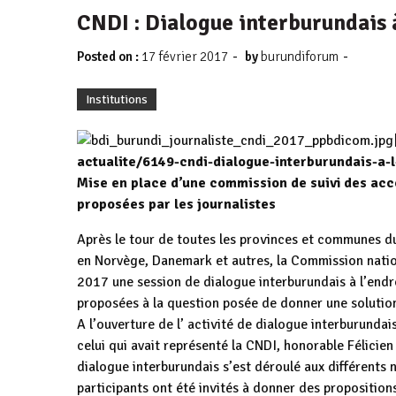
CNDI : Dialogue interburundais à
-
-
Posted on :
17 février 2017
by
burundiforum
Institutions
actualite/6149-cndi-dialogue-interburundais-a-l
Mise en place d’une commission de suivi des acc
proposées par les journalistes
Après le tour de toutes les provinces et communes du
en Norvège, Danemark et autres, la Commission nation
2017 une session de dialogue interburundais à l’endroi
proposées à la question posée de donner une solution
A l’ouverture de l’ activité de dialogue interburundai
celui qui avait représenté la CNDI, honorable Félicie
dialogue interburundais s’est déroulé aux différents ni
participants ont été invités à donner des propositions