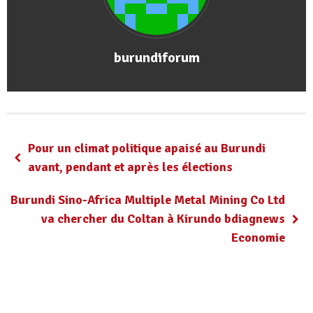
burundiforum
Pour un climat politique apaisé au Burundi
avant, pendant et après les élections
Burundi Sino-Africa Multiple Metal Mining Co Ltd
va chercher du Coltan à Kirundo bdiagnews
Economie