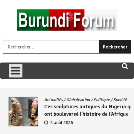
Skip
to
content
« Ingorane si ugupfa , ingorane ni ugupfa nabi ,gupfa ataco
R
umariye umuryango wawe canke igihugu cakwibarutse .Wewe
uri ngaha ndagusigiye iki kibazo : Uriko ukora iki kugira ngo
uzopfire neza umuryango n’igihugu cakwibarutse ? »
Actualités
/
Globalisation
/
Politique
/
Société
Ces sculptures antiques du Nigeria qui
ont bouleversé l’histoire de l’Afrique
5 août 2026