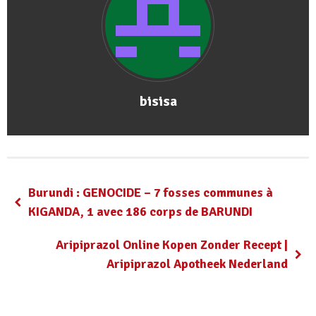
bisisa
Burundi : GENOCIDE – 7 fosses communes à
KIGANDA, 1 avec 186 corps de BARUNDI
Aripiprazol Online Kopen Zonder Recept |
Aripiprazol Apotheek Nederland