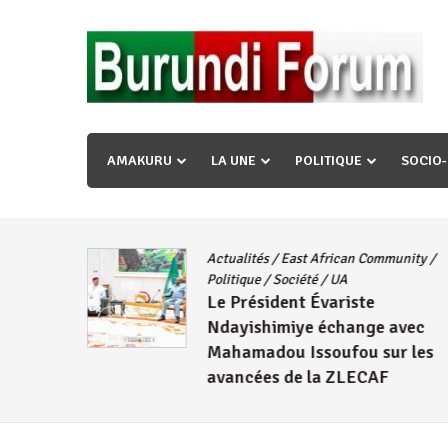
Skip
to
content
« Ingorane si ugupfa , ingorane ni ugupfa nabi ,gupf
uzopfire neza umuryango n’igihugu cakwibarutse ? »
AMAKURU
LA UNE
POLITIQUE
SOCIO
Actualités
/
East African Community
/
CNDD-FDD
Politique
/
Société
/
UA
Le Président Évariste
Wambuma
Ndayishimiye échange avec
Mahamadou Issoufou sur les
avancées de la ZLECAF
4 août 2026