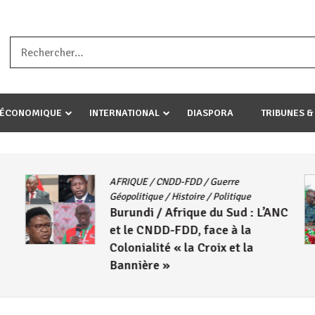
a ataco umariye umuryango wawe canke igihugu cakwibarutse .Wewe 
-ÉCONOMIQUE
INTERNATIONAL
DIASPORA
TRIBUNES &
AFRIQUE
/
CNDD-FDD
/
Guerre
Géopolitique
/
Histoire
/
Politique
Burundi / Afrique du Sud : L’ANC
et le CNDD-FDD, face à la
Colonialité « la Croix et la
Bannière »