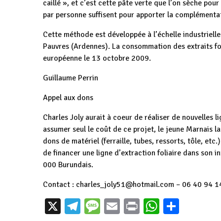
caillé », et c’est cette pâte verte que l’on sèche pour
par personne suffisent pour apporter la complémentat
Cette méthode est développée à l’échelle industriel
Pauvres (Ardennes). La consommation des extraits foli
européenne le 13 octobre 2009.
Guillaume Perrin
Appel aux dons
Charles Joly aurait à coeur de réaliser de nouvelles li
assumer seul le coût de ce projet, le jeune Marnais la
dons de matériel (ferraille, tubes, ressorts, tôle, etc.
de financer une ligne d’extraction foliaire dans son in
000 Burundais.
Contact : charles_joly51@hotmail.com – 06 40 94 1
Burundi : Le
L’Allemagne
Le centre pil
X
Telegram
Message
Email
Print
WhatsAp
Parta
gouverneur de
rétablit des
agricole d
Gitega et l'UNICEF
contrôles à toutes
Bubanza reç