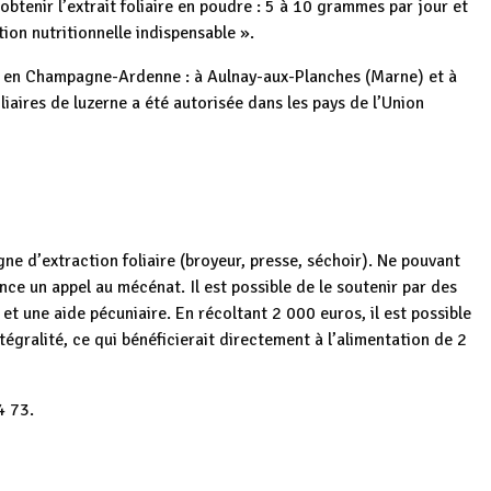
 obtenir l’extrait foliaire en poudre : 5 à 10 grammes par jour et
ion nutritionnelle indispensable ».
le en Champagne-Ardenne : à Aulnay-aux-Planches (Marne) et à
aires de luzerne a été autorisée dans les pays de l’Union
gne d’extraction foliaire (broyeur, presse, séchoir). Ne pouvant
nce un appel au mécénat. Il est possible de le soutenir par des
) et une aide pécuniaire. En récoltant 2 000 euros, il est possible
tégralité, ce qui bénéficierait directement à l’alimentation de 2
4 73.
ote
Burundi :
Burundi :
p
ger
e
Lancement de
Burundi : Misigaro
Recensement
oit
l'extraction
Egide, une fièrté
agricole et malaise