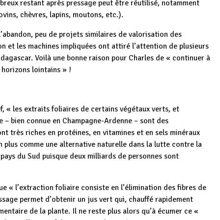
fibreux restant après pressage peut être réutilisé, notamment
ovins, chèvres, lapins, moutons, etc.).
’abandon, peu de projets similaires de valorisation des
n et les machines impliquées ont attiré l’attention de plusieurs
agascar. Voilà une bonne raison pour Charles de « continuer à
horizons lointains » !
 « les extraits foliaires de certains végétaux verts, et
rne – bien connue en Champagne-Ardenne – sont des
nt très riches en protéines, en vitamines et en sels minéraux
en plus comme une alternative naturelle dans la lutte contre la
 pays du Sud puisque deux milliards de personnes sont
 « l’extraction foliaire consiste en l’élimination des fibres de
sage permet d’obtenir un jus vert qui, chauffé rapidement
mentaire de la plante. Il ne reste plus alors qu’à écumer ce «