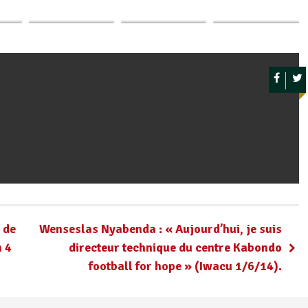
minière de la…
agricole à Matana
paysan à Cankuzo
 de
Wenseslas Nyabenda : « Aujourd’hui, je suis
n 4
directeur technique du centre Kabondo
football for hope » (Iwacu 1/6/14).