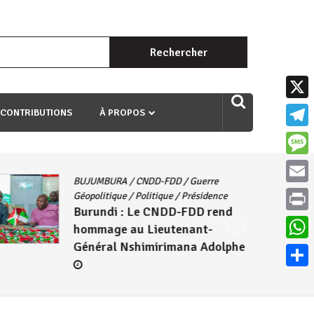
Rechercher :
uri ngaha ndagusigiye iki kibazo : Uriko ukora iki kugira ngo
X
 CONTRIBUTIONS
À PROPOS
Teleg
Mess
BUJUMBURA
/
CNDD-FDD
/
Guerre
Email
Géopolitique
/
Politique
/
Présidence
Burundi : Le CNDD-FDD rend
Print
hommage au Lieutenant-
Général Nshimirimana Adolphe
What
Parta