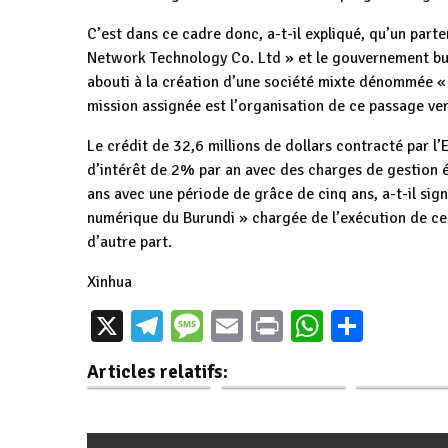
C’est dans ce cadre donc, a-t-il expliqué, qu’un parte
Network Technology Co. Ltd » et le gouvernement buru
abouti à la création d’une société mixte dénommée « 
mission assignée est l’organisation de ce passage ver
Le crédit de 32,6 millions de dollars contracté par l
d’intérêt de 2% par an avec des charges de gestion 
ans avec une période de grâce de cinq ans, a-t-il sign
numérique du Burundi » chargée de l’exécution de c
d’autre part.
Xinhua
Burundi /
X
Telegram
Message
Email
Print
WhatsAp
Parta
Numérique :
Le Burundi ratifie
RTNB sur Cana
Lumitel lance un
le Protocole
passage à la 
Articles relatifs:
grand projet…
instituant la…
diffusion de