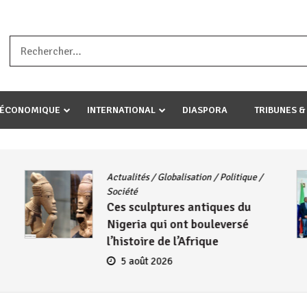
a ataco umariye umuryango wawe canke igihugu cakwibarutse .Wewe 
-ÉCONOMIQUE
INTERNATIONAL
DIASPORA
TRIBUNES &
Actualités
/
Globalisation
/
Politique
/
Société
Ces sculptures antiques du
Nigeria qui ont bouleversé
l’histoire de l’Afrique
5 août 2026