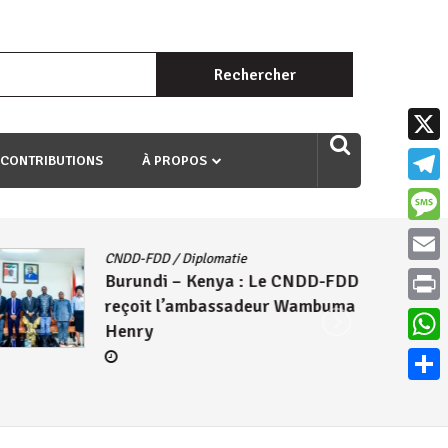
Rechercher :
uri ngaha ndagusigiye iki kibazo : Uriko ukora iki kugira ngo
X
 CONTRIBUTIONS
À PROPOS
Teleg
Mess
CNDD-FDD
/
Diplomatie
Email
Burundi – Kenya : Le CNDD-FDD
reçoit l’ambassadeur Wambuma
Print
Henry
What
Parta