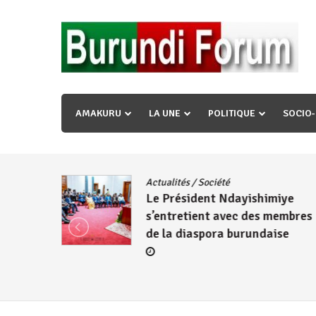
Skip
to
content
« Ingorane si ugupfa , ingorane ni ugupfa nabi ,gupf
uzopfire neza umuryango n’igihugu cakwibarutse ? »
AMAKURU
LA UNE
POLITIQUE
SOCIO
dence
/
Actualités
/
Société
Le Président Ndayishimiye
s’entretient avec des membres
de la diaspora burundaise
re des