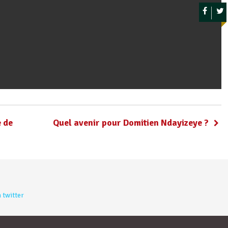
e de
Quel avenir pour Domitien Ndayizeye ?
 twitter