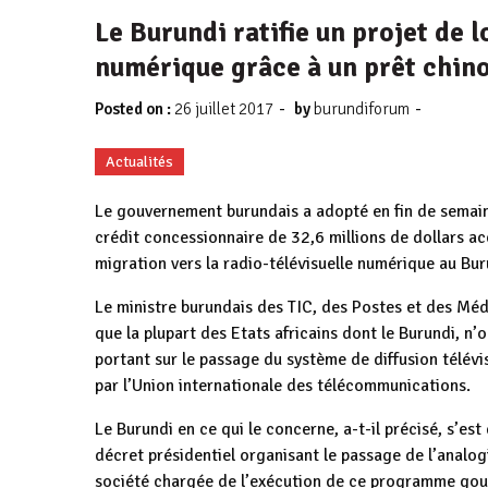
Le Burundi ratifie un projet de l
numérique grâce à un prêt chino
-
-
Posted on :
26 juillet 2017
by
burundiforum
Actualités
Le gouvernement burundais a adopté en fin de semaine 
crédit concessionnaire de 32,6 millions de dollars ac
migration vers la radio-télévisuelle numérique au Bu
Le ministre burundais des TIC, des Postes et des Méd
que la plupart des Etats africains dont le Burundi, n
portant sur le passage du système de diffusion télévi
par l’Union internationale des télécommunications.
Le Burundi en ce qui le concerne, a-t-il précisé, s’es
décret présidentiel organisant le passage de l’analo
société chargée de l’exécution de ce programme go