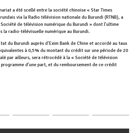
nariat a été scellé entre la société chinoise « Star Times
ndais via la Radio télévision nationale du Burundi (RTNB), a
Société de télévision numérique du Burundi » dont l’ultime
s la radio-télévisuelle numérique au Burundi.
’Etat du Burundi auprès d’Exim Bank de Chine et accordé au taux
équivalentes à 0,5% du montant du crédit sur une période de 20
alé par ailleurs, sera rétrocédé à la « Société de télévision
e programme d’une part, et du remboursement de ce crédit
Burundi :
p
ger
l+ :
Burundi / France :
Transformation
Burundi : La BRB
HD et
Validation du
numérique et
mise sur le
 34…
système…
évolution des…
numérique pour…