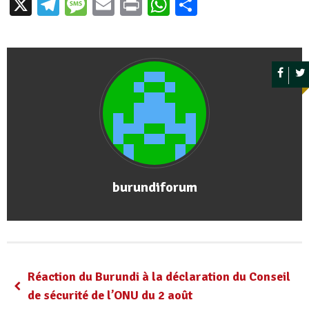
X
Telegram
Message
Email
Print
WhatsApp
Partager
burundiforum
Réaction du Burundi à la déclaration du Conseil
de sécurité de l’ONU du 2 août