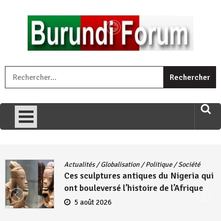
Skip
to
content
« Ingorane si ugupfa , ingorane ni ugupfa nabi ,gupfa ataco
R
umariye umuryango wawe canke igihugu cakwibarutse .Wewe
uri ngaha ndagusigiye iki kibazo : Uriko ukora iki kugira ngo
uzopfire neza umuryango n’igihugu cakwibarutse ? »
Actualités
/
Globalisation
/
Politique
/
Société
Ces sculptures antiques du Nigeria qui
ont bouleversé l’histoire de l’Afrique
5 août 2026