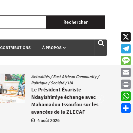
Rechercher :
uri ngaha ndagusigiye iki kibazo : Uriko ukora iki kugira ngo
X
 CONTRIBUTIONS
À PROPOS
Teleg
Mess
Actualités
/
East African Community
/
Email
Politique
/
Société
/
UA
Le Président Évariste
Print
Ndayishimiye échange avec
Mahamadou Issoufou sur les
What
avancées de la ZLECAF
Parta
4 août 2026