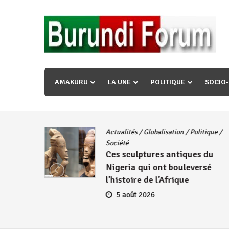
Skip
to
content
« Ingorane si ugupfa , ingorane ni ugupfa nabi ,gupf
uzopfire neza umuryango n’igihugu cakwibarutse ? »
AMAKURU
LA UNE
POLITIQUE
SOCIO
Actualités
/
Globalisation
/
Politique
/
iye
Société
Ces sculptures antiques du
embres
Nigeria qui ont bouleversé
se
l’histoire de l’Afrique
5 août 2026