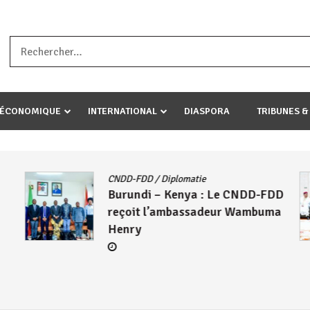
a ataco umariye umuryango wawe canke igihugu cakwibarutse .Wewe 
-ÉCONOMIQUE
INTERNATIONAL
DIASPORA
TRIBUNES &
CNDD-FDD
/
Diplomatie
Burundi – Kenya : Le CNDD-FDD
reçoit l’ambassadeur Wambuma
Henry