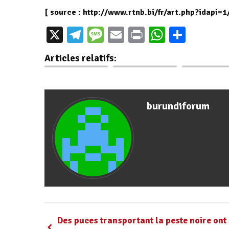
[ source : http://www.rtnb.bi/fr/art.php?idapi=1
Le Gouvernement
Burundi : Le
La 1ère Da
X
Telegram
Message
Email
Print
WhatsAp
Parta
du Burundi
Premier ministre
reçoit en aud
déterminé à
reçoit
l'Ambassadeu
Articles relatifs:
contrer la…
l’ambassadeur…
Chine
burundiforum
Des puces transportant la peste noire ont 