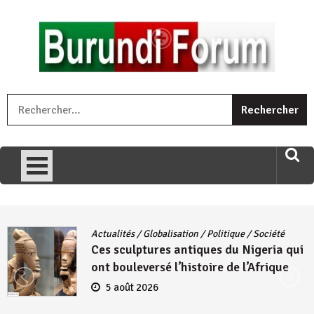
Skip
to
content
« Ingorane si ugupfa , ingorane ni ugupfa nabi ,gupfa ataco
R
umariye umuryango wawe canke igihugu cakwibarutse .Wewe
uri ngaha ndagusigiye iki kibazo : Uriko ukora iki kugira ngo
uzopfire neza umuryango n’igihugu cakwibarutse ? »
Actualités
/
Globalisation
/
Politique
/
Société
Ces sculptures antiques du Nigeria qui
ont bouleversé l’histoire de l’Afrique
5 août 2026