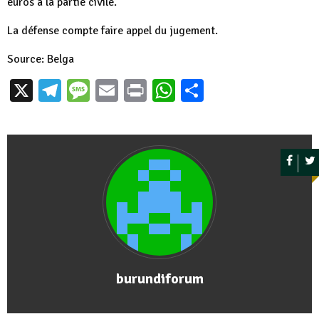
euros à la partie civile.
La défense compte faire appel du jugement.
Source: Belga
X
Telegram
Message
Email
Print
WhatsApp
Partager
burundiforum