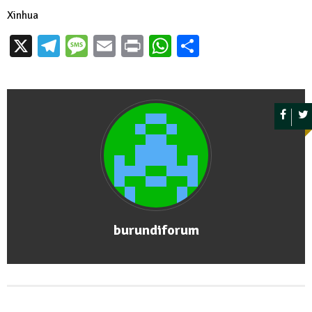
Xinhua
X
Telegram
Message
Email
Print
WhatsApp
Partager
burundiforum