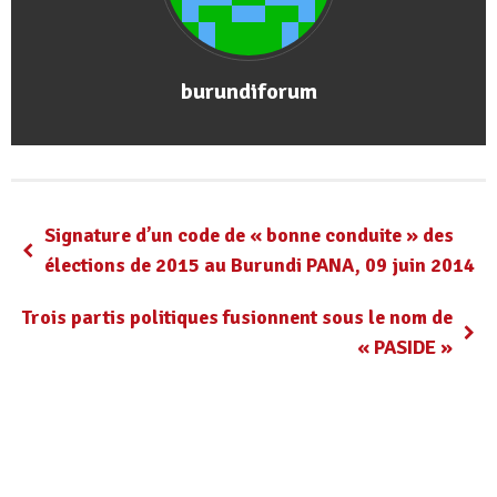
burundiforum
Signature d’un code de « bonne conduite » des
élections de 2015 au Burundi PANA, 09 juin 2014
Trois partis politiques fusionnent sous le nom de
« PASIDE »