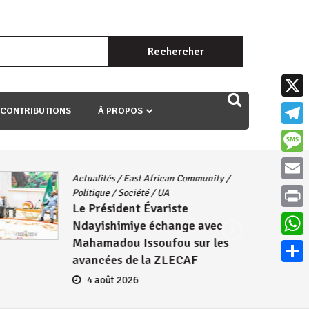
Rechercher :
uri ngaha ndagusigiye iki kibazo : Uriko ukora iki kugira ngo
X
 CONTRIBUTIONS
À PROPOS
Teleg
Mess
Actualités
/
East African Community
/
Email
Politique
/
Société
/
UA
Le Président Évariste
Print
Ndayishimiye échange avec
Mahamadou Issoufou sur les
What
avancées de la ZLECAF
Parta
4 août 2026