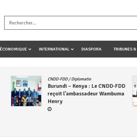
a ataco umariye umuryango wawe canke igihugu cakwibarutse .Wewe 
-ÉCONOMIQUE
INTERNATIONAL
DIASPORA
TRIBUNES &
CNDD-FDD
/
Diplomatie
Burundi – Kenya : Le CNDD-FDD
reçoit l’ambassadeur Wambuma
Henry