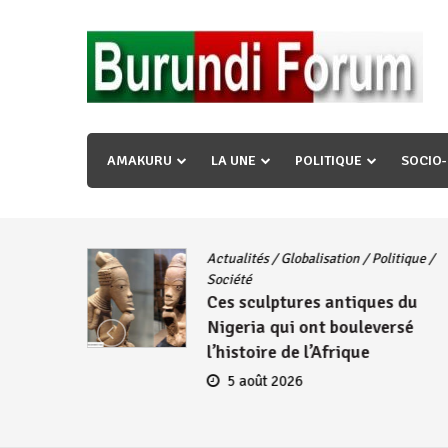
Skip
to
content
« Ingorane si ugupfa , ingorane ni ugupfa nabi ,gupf
uzopfire neza umuryango n’igihugu cakwibarutse ? »
AMAKURU
LA UNE
POLITIQUE
SOCIO
Actualités
/
Globalisation
/
Politique
/
iye
Société
Ces sculptures antiques du
embres
Nigeria qui ont bouleversé
se
l’histoire de l’Afrique
5 août 2026