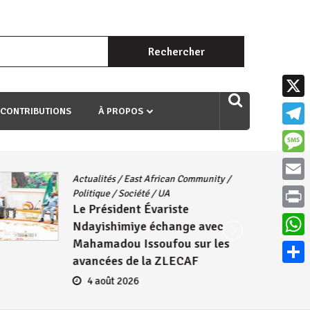
Rechercher :
uri ngaha ndagusigiye iki kibazo : Uriko ukora iki kugira ngo
X
 CONTRIBUTIONS
À PROPOS
Teleg
Mess
Actualités
/
East African Community
/
Email
Politique
/
Société
/
UA
Le Président Évariste
Print
Ndayishimiye échange avec
Mahamadou Issoufou sur les
What
avancées de la ZLECAF
Parta
4 août 2026