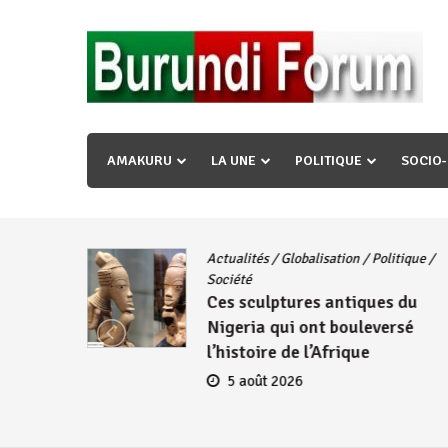
Skip
to
content
« Ingorane si ugupfa , ingorane ni ugupfa nabi ,gupf
uzopfire neza umuryango n’igihugu cakwibarutse ? »
AMAKURU
LA UNE
POLITIQUE
SOCIO
Actualités
/
Globalisation
/
Politique
/
iye
Société
Ces sculptures antiques du
embres
Nigeria qui ont bouleversé
se
l’histoire de l’Afrique
5 août 2026