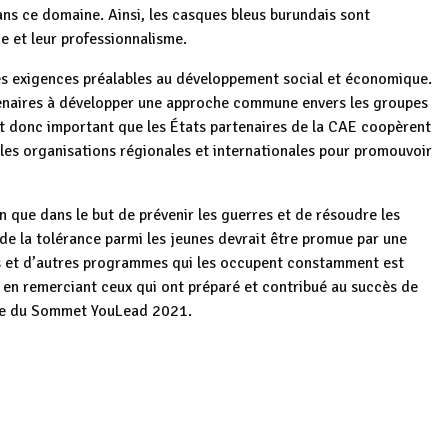
dans ce domaine. Ainsi, les casques bleus burundais sont
e et leur professionnalisme.
 des exigences préalables au développement social et économique.
artenaires à développer une approche commune envers les groupes
 est donc important que les États partenaires de la CAE coopèrent
 les organisations régionales et internationales pour promouvoir
que dans le but de prévenir les guerres et de résoudre les
 de la tolérance parmi les jeunes devrait être promue par une
ois et d’autres programmes qui les occupent constamment est
s en remerciant ceux qui ont préparé et contribué au succès de
site du Sommet YouLead 2021.
ye
Vers la
p
ger
u
consolidation des
Burundi : La CSTB
Burundi : La CSTB
ADP
relations Belgo-
met fin aux conflits
résout des conflits