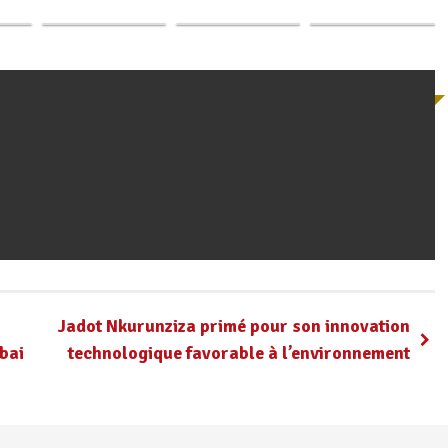
Burundaises
fonciers en…
fonciers à…
Jadot Nkurunziza primé pour son innovation
bai
technologique favorable à l’environnement