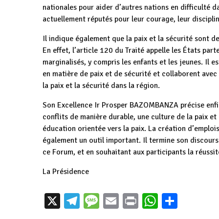
nationales pour aider d’autres nations en difficulté 
actuellement réputés pour leur courage, leur disciplin
Il indique également que la paix et la sécurité sont
En effet, l’article 120 du Traité appelle les États p
marginalisés, y compris les enfants et les jeunes. Il
en matière de paix et de sécurité et collaborent avec
la paix et la sécurité dans la région.
Son Excellence Ir Prosper BAZOMBANZA précise enfin 
conflits de manière durable, une culture de la paix et
éducation orientée vers la paix. La création d’empl
également un outil important. Il termine son discour
ce Forum, et en souhaitant aux participants la réus
La Présidence
Burundi :
Burundi : Le Vice-
Burundi / France –
Ndayishimi
X
Telegram
Message
Email
Print
WhatsAp
Parta
Président
Afrique :
participe a
Bazombanza
Bazombanza
Sommet CA