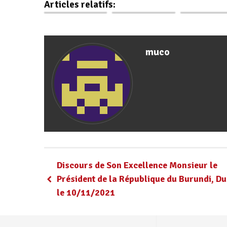
Articles relatifs:
participe à…
Prosper…
de…
muco
Discours de Son Excellence Monsieur le
Président de la République du Burundi, Du
le 10/11/2021