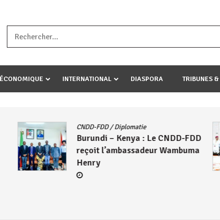
a ataco umariye umuryango wawe canke igihugu cakwibarutse .Wewe 
-ÉCONOMIQUE
INTERNATIONAL
DIASPORA
TRIBUNES &
CNDD-FDD
/
Diplomatie
Burundi – Kenya : Le CNDD-FDD
reçoit l’ambassadeur Wambuma
Henry