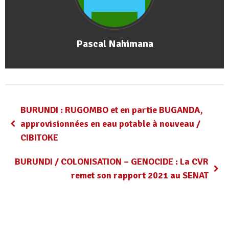
Pascal Nahimana
BURUNDI : RUGOMBO et en partie BUGANDA,
approvisionnées en eau potable à nouveau /
CIBITOKE
BURUNDI / COLONISATION – GENOCIDE : La CVR
remet son rapport 2021 au SENAT