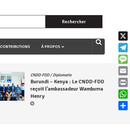
Rechercher :
uri ngaha ndagusigiye iki kibazo : Uriko ukora iki kugira ngo
X
 CONTRIBUTIONS
À PROPOS
Teleg
Mess
CNDD-FDD
/
Diplomatie
Email
Burundi – Kenya : Le CNDD-FDD
reçoit l’ambassadeur Wambuma
Print
Henry
What
Parta