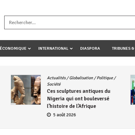
a ataco umariye umuryango wawe canke igihugu cakwibarutse .Wewe 
-ÉCONOMIQUE
INTERNATIONAL
DIASPORA
TRIBUNES &
Actualités
/
Globalisation
/
Politique
/
Société
Ces sculptures antiques du
Nigeria qui ont bouleversé
l’histoire de l’Afrique
5 août 2026