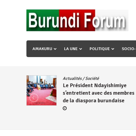
Skip
to
content
« Ingorane si ugupfa , ingorane ni ugupfa nabi ,gupf
uzopfire neza umuryango n’igihugu cakwibarutse ? »
AMAKURU
LA UNE
POLITIQUE
SOCIO
dence
/
Actualités
/
Société
Le Président Ndayishimiye
s’entretient avec des membres
de la diaspora burundaise
re des