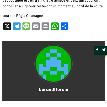
géopolitique est en train d’être achevé et ceux qui voudront
continuer à l’ignorer resteront un moment au bord de la route.
source :
Régis Chamagne
X
Telegram
Message
Email
Print
WhatsApp
Partager
burundiforum