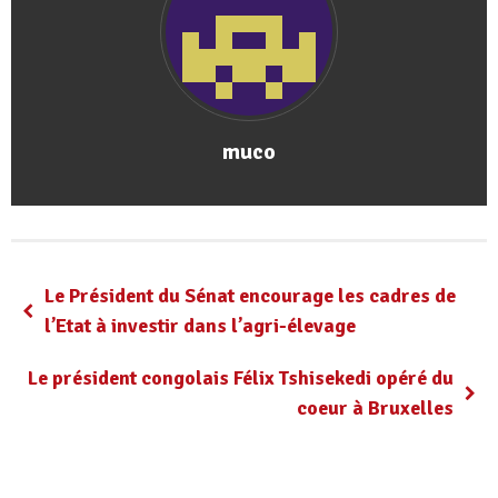
muco
Le Président du Sénat encourage les cadres de
l’Etat à investir dans l’agri-élevage
Le président congolais Félix Tshisekedi opéré du
coeur à Bruxelles