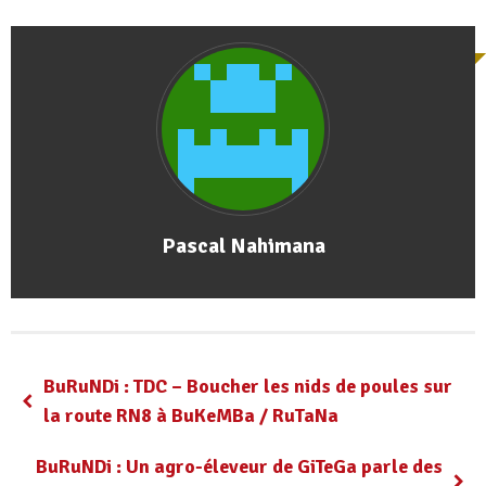
Pascal Nahimana
BuRuNDi : TDC – Boucher les nids de poules sur
la route RN8 à BuKeMBa / RuTaNa
BuRuNDi : Un agro-éleveur de GiTeGa parle des