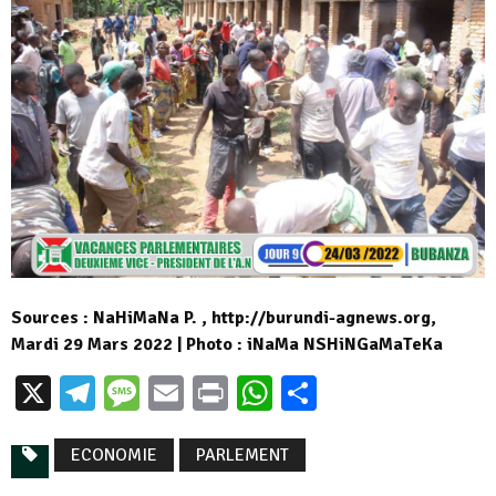
Sources : NaHiMaNa P. , http://burundi-agnews.org,
Mardi 29 Mars 2022 | Photo : iNaMa NSHiNGaMaTeKa
X
Telegram
Message
Email
Print
WhatsApp
Partager
ECONOMIE
PARLEMENT