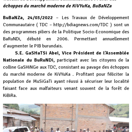
échoppes du marché moderne de KiVYuKa, BuBaNZa
BuBaNZa, 24/03/2022
– Les Travaux de Développement
Communautaire ( TDC –
http://bdiagnews.com/TDC
) sont un
des programmes piliers de la Politique Socio-Economique des
BaRuNDi, débuté en 2006. Permettant annuellement
d’augmenter le PIB burundais.
S.E. GaSHaTSi Abel, Vice Président de l’Assemblée
Nationale du BuRuNDi,
participait avec les citoyens de la
colline GaSHiNGe aux TDC, consistant au pavage des échoppes
du marché moderne de KiVYuKa . Profitant pour féliciter la
population de MuSiGaTi ayant réussi à sécuriser leur localité
faisant face aux malfaiteurs venant souvent de la forêt de
KiBiRa.