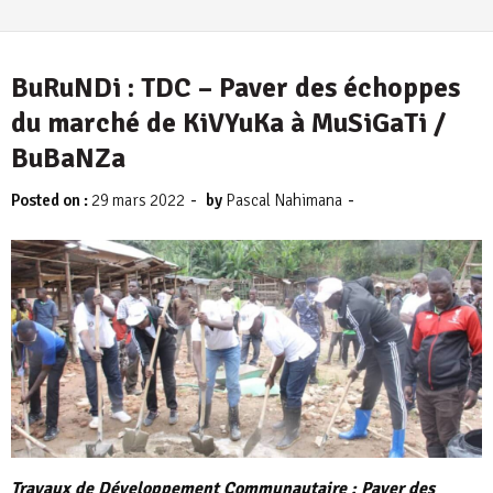
BuRuNDi : TDC – Paver des échoppes
du marché de KiVYuKa à MuSiGaTi /
BuBaNZa
-
-
Posted on :
29 mars 2022
by
Pascal Nahimana
Travaux de Développement Communautaire : Paver des