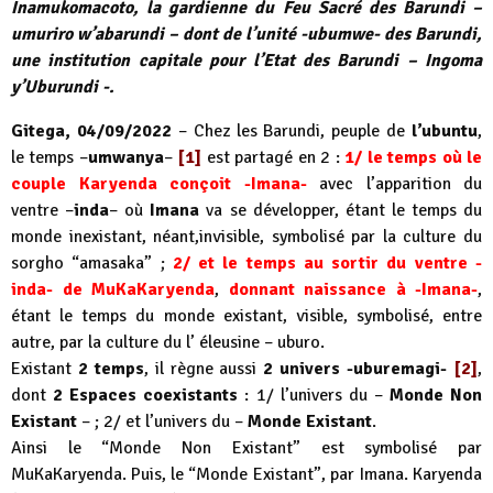
Inamukomacoto, la gardienne du Feu Sacré des Barundi –
umuriro w’abarundi – dont de l’unité -ubumwe- des Barundi,
une institution capitale pour l’Etat des Barundi – Ingoma
y’Uburundi -.
Gitega, 04/09/2022
– Chez les Barundi, peuple de
l’ubuntu
,
le temps –
umwanya
–
[1]
est partagé en 2 :
1/ le temps où le
couple Karyenda conçoit -Imana-
avec l’apparition du
ventre –
inda
– où
Imana
va se développer, étant le temps du
monde inexistant, néant,invisible, symbolisé par la culture du
sorgho “amasaka” ;
2/ et le temps au sortir du ventre -
inda- de MuKaKaryenda
,
donnant naissance à -Imana-
,
étant le temps du monde existant, visible, symbolisé, entre
autre, par la culture du l’ éleusine – uburo.
Existant
2 temps
, il règne aussi
2 univers -uburemagi-
[2]
,
dont
2 Espaces coexistants
: 1/ l’univers du –
Monde Non
Existant
– ; 2/ et l’univers du –
Monde Existant
.
Ainsi le “Monde Non Existant” est symbolisé par
MuKaKaryenda. Puis, le “Monde Existant”, par Imana. Karyenda