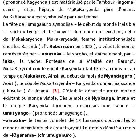
( prononcé Kagyenda ) est matérialisé par le Tambour -ingoma-
sacré , étant l’époux de MuKaKaryenda, père d’imana.
MuKaKaryenda est symbolisée par une femme.
La fête de l’umuganuro symbolise – le début du monde invisible
– , soit du temps et de l’univers du monde non existant, celui
de Mukakaryenda. Mukakaryenda, femme institutionnalisée
chez les Barundi ( cfr.
Ruburisoni
en 1928 ), « végétalement »
représentée par –
amasaka
– le sorgho, et animalement, par –
inka
-, la vache. Porteuse de la vitalité des Barundi.
MukaKaryenda ou le couple Karyenda était fêtée au mois ou au
temps de
Mukakaro
. Ainsi, au début du mois de
Myandagaro
(
Août ), le couple MukaKaryenda – Karyenda donnait naissance
( kuvuka ) à –Imana-
[3]
. C’était le début de notre monde
existant ou monde visible. Dès le mois de
Nyakanga
, Imana et
le couple Karyenda formaient désormais une famille –
umuryango
– ( prononcé : umugyango ).
–
umwaka
– le temps complet de 12 lunaisons couvrait les 2
mondes inexistants et existants,ayant toutefois débuté au mois
de –
Kigarama
– (cfr
umuganuro
).