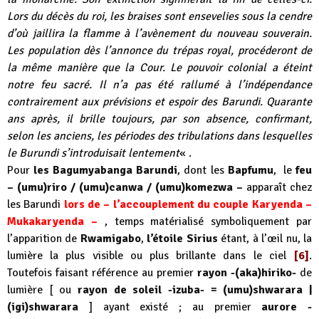
Lors du décès du roi, les braises sont ensevelies sous la cendre
d’où jaillira la flamme à l’avènement du nouveau souverain.
Les population dès l’annonce du trépas royal, procéderont de
la même manière que la Cour. Le pouvoir colonial a éteint
notre feu sacré. Il n’a pas été rallumé à l’indépendance
contrairement aux prévisions et espoir des Barundi. Quarante
ans après, il brille toujours, par son absence, confirmant,
selon les anciens, les périodes des tribulations dans lesquelles
le Burundi s’introduisait lentement
« .
Pour
les Bagumyabanga Barundi
, dont les
Bapfumu
, le
feu
– (umu)riro / (umu)canwa / (umu)komezwa –
apparaît chez
les Barundi
lors de –
l’accouplement du couple Karyenda –
Mukakaryenda –
, temps matérialisé symboliquement par
l’apparition de
Rwamigabo
,
l’étoile Sirius
étant, à l’œil nu, la
lumière la plus visible ou plus brillante dans le ciel
[6]
.
Toutefois faisant référence au premier
rayon -(aka)hiriko-
de
lumière [ ou
rayon de soleil -izuba- = (umu)shwarara |
(igi)shwarara
] ayant existé ; au premier
aurore -