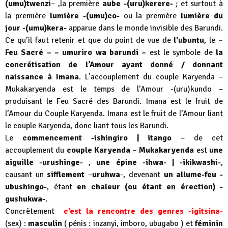
(umu)twenzi
– ,la première
aube -(uru)kerere-
; et surtout à
la première
lumière -(umu)co-
ou la première
lumière du
jour -(umu)kera-
apparue dans le monde invisible des Barundi.
Ce qu’il faut retenir et que du point de vue de
l’ubuntu
, le
–
Feu Sacré – – umuriro wa barundi –
est le symbole de
la
concrétisation de l’Amour ayant donné / donnant
naissance à Imana
. L’accouplement du couple Karyenda –
Mukakaryenda est le temps de l’Amour -(uru)kundo –
produisant le Feu Sacré des Barundi. Imana est le fruit de
l’Amour du Couple Karyenda. Imana est le fruit de l’Amour liant
le couple Karyenda, donc liant tous les Barundi.
Le
commencement -ishingiro | itango
– de cet
accouplement du
couple Karyenda – Mukakaryenda
est
une
aiguille -urushinge-
,
une épine -ihwa- | -ikikwashi-
,
causant un
sifflement
–
uruhwa
-, devenant
un allume-feu -
ubushingo-
, étant
en chaleur (ou étant en érection) -
gushukwa-.
Concrètement
c’est
la rencontre des genres -igitsina-
(sex) :
masculin
( pénis : inzanyi, imboro, ubugabo ) et
féminin