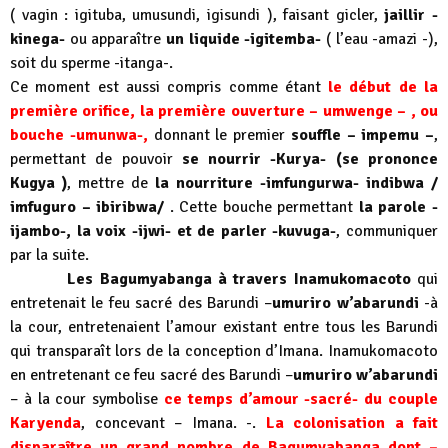
( vagin : igituba, umusundi, igisundi ), faisant gicler,
jaillir -
kinega-
ou apparaître
un liquide -igitemba-
( l’eau -amazi -),
soit du sperme -itanga-.
Ce moment est aussi compris comme étant
le début de la
première orifice, la première ouverture – umwenge – , ou
bouche -umunwa-,
donnant le premier
souffle – impemu –
,
permettant de pouvoir
se nourrir -Kurya- (se prononce
Kugya )
, mettre de
la nourriture -imfungurwa- indibwa /
imfuguro – ibiribwa/
. Cette bouche permettant
la parole -
ijambo-, la voix -ijwi- et de parler -kuvuga-
, communiquer
par la suite.
Les Bagumyabanga à travers Inamukomacoto
qui
entretenait le feu sacré des Barundi –
umuriro w’abarundi
-à
la cour, entretenaient l’amour existant entre tous les Barundi
qui transparaît lors de la conception d’Imana. Inamukomacoto
en entretenant ce feu sacré des Barundi –
umuriro w’abarundi
– à la cour symbolise
ce temps d’amour -sacré- du couple
Karyenda
, concevant – Imana. -.
La colonisation a fait
disparaître un grand nombre de Bagumyabanga dont –