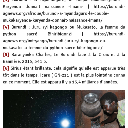
Karyenda donnait naissance -Imana- |
https://burundi-
agnews.org/afrique/burundi-a-myandagaro-le-couple-
mukakaryenda-karyenda-donnait-naissance-imana/
[4]
Burundi : Juru ryi kagongo ou Mukasato, la femme du
python sacré Bihiribigonzi |
https://burundi-
agnews.org/imiryango/burundi-juru-ryi-kagongo-ou-
mukasato-la-femme-du-python-sacre-bihiribigonzi/
[5]
Baranyanka Charles, Le Burundi face à la Croix et à la
Bannière, 2015, 541 p.
[6]
Sirius étant brillante, cela signifie qu’elle est apparue très
tôt dans le temps. Icare ( GN-z11 ) est la plus lointaine connu
en ce moment. Elle est apparu il y a 13,4 milliards d’années.