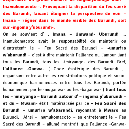
Inamukomacoto -. Provoquant la disparition du feu sacré
des Barundi, faisant éloigner la perspective de voir –
Imana – régner dans le monde visible des Barundi, soit
sur -ingoma y’uburundi-.
On se souvient d’ :
Imana – Umwami- Uburundi
…
Inamukomacoto avait la responsabilité de maintenir ou
d’entretenir le – Feu Sacré des Barundi –
-umuriro
w’abarundi
– c’est à dire maintenir l’alliance ou l’amour liant
tous les Barundi, tous les -imiryango- des Barundi. Bref,
l’alliance -Ganwa-
( Code ésotérique des Barundi ,
organisant entre autre les redistributions politique et socio-
économique harmonieuses entre tous les Barundi, portée
humainement par le -muganwa- ou les -baganwa- )
liant tous
les – imiryango – Barundi autour d’ – ingoma y’uburundi –
et du – Mwami-
était matérialisée par ce –
Feu Sacré des
Barundi – umuriro w’abarundi
, rayonnant à
Mwaro
au
Burundi. Ainsi – Inamukomacoto – en entretenant le – Feu
Sacré des Barundi – allumé montrait que l’alliance -Ganwa-