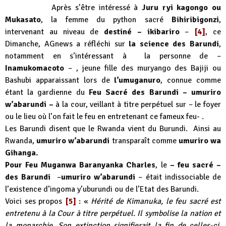
Après s’être intéressé à
Juru ryi kagongo ou
Mukasato
, la femme du python sacré
Bihiribigonzi
,
intervenant au niveau de
destiné –
ikibariro
–
[4]
, ce
Dimanche, AGnews a réfléchi sur
la science des Barundi
,
notamment en s’intéressant à la personne de –
Inamukomacoto
– , jeune fille des muryango des Bajiji ou
Bashubi apparaissant lors de
l’umuganuro
, connue comme
étant la gardienne du
Feu Sacré des Barundi – umuriro
w’abarundi –
à la cour, veillant à titre perpétuel sur – le foyer
ou le lieu où l’on fait le feu en entretenant ce fameux feu- .
Les Barundi disent que le Rwanda vient du Burundi. Ainsi au
Rwanda,
umuriro w’abarundi
transparaît comme
umuriro wa
Gihanga.
Pour
Feu Muganwa Baranyanka Charles
, le
– feu sacré –
des Barundi
–
umuriro w’abarundi
– était indissociable de
l’existence d’ingoma y’uburundi ou de l’Etat des Barundi.
Voici ses propos
[5]
: «
Hérité de Kimanuka, le feu sacré est
entretenu à la Cour à titre perpétuel. Il symbolise la nation et
la monarchie. Son extinction signifierait la fin de celles-ci.