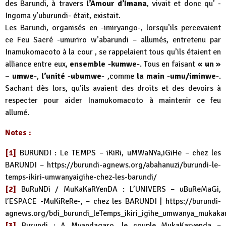
des Barundi, à travers
l’Amour d’Imana
, vivait et donc qu’ -
Ingoma y’uburundi- était, existait.
Les Barundi, organisés en -imiryango-, lorsqu’ils percevaient
ce Feu Sacré -umuriro w’abarundi – allumés, entretenu par
Inamukomacoto à la cour , se rappelaient tous qu’ils étaient en
alliance entre eux,
ensemble -kumwe-
. Tous en faisant
« un »
– umwe-
,
l’unité -ubumwe-
,comme
la main -umu/iminwe-
.
Sachant dès lors, qu’ils avaient des droits et des devoirs à
respecter pour aider Inamukomacoto à maintenir ce feu
allumé.
Notes :
[1]
BURUNDI : Le TEMPS – iKiRi, uMWaNYa,iGiHe – chez les
BARUNDI –
https://burundi-agnews.org/abahanuzi/burundi-le-
temps-ikiri-umwanyaigihe-chez-les-barundi/
[2]
BuRuNDi / MuKaKaRYenDA : L’UNIVERS – uBuReMaGi,
l’ESPACE -MuKiReRe-, – chez les BARUNDI |
https://burundi-
agnews.org/bdi_burundi_leTemps_ikiri_igihe_umwanya_mukaka
[3]
Burundi : A Myandagaro, le couple MukaKaryenda –