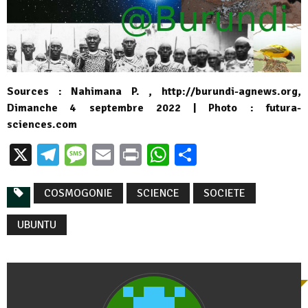
Sources : Nahimana P. , http://burundi-agnews.org,
Dimanche 4 septembre 2022 | Photo : futura-
sciences.com
X
Telegram
Message
Email
Print
WhatsApp
Partager
COSMOGONIE
SCIENCE
SOCIETE
UBUNTU