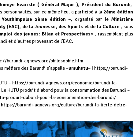
himiye Evariste ( Général Major ), Président du Burundi
,
personnalités, sur ce même lieu, a participé à la
2ème édition
– YouthImpulse 2ème édition –
, organisé par le
Ministère
ty (EAC), de la Jeunesse, des Sports et de la Culture
, sous
ploi des jeunes: Bilan et Prespectives
« , rassemblant plus
ndi et d’autres provenant de l’EAC.
p://burundi-agnews.org/philosophie.htm
 métiers des Barundi s’appelle –
umuhutu
– |
https://burundi-
HUTU –
https://burundi-agnews.org/economie/burundi-la-
Le HUTU produit d’abord pour la consommation des Barundi –
utu-produit-dabord-pour-la-consommation-des-barundi/
https://burundi-agnews.org/culture/burundi-la-fierte-detre-