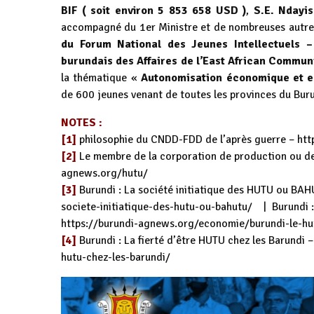
BIF ( soit environ 5 853 658 USD )
,
S.E. Ndayis
accompagné du 1er Ministre et de nombreuses autres 
du Forum National des Jeunes Intellectuels 
burundais des Affaires de l’East African Communi
la thématique «
Autonomisation économique et em
de 600 jeunes venant de toutes les provinces du Buru
NOTES :
[1]
philosophie du CNDD-FDD de l’après guerre –
htt
[2]
Le membre de la corporation de production ou des
agnews.org/hutu/
[3]
Burundi : La société initiatique des HUTU ou BA
societe-initiatique-des-hutu-ou-bahutu/
| Burundi : 
https://burundi-agnews.org/economie/burundi-le-h
[4]
Burundi : La fierté d’être HUTU chez les Barundi –
hutu-chez-les-barundi/