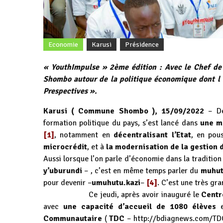
Economie
Karusi
Présidence
« YouthImpulse » 2ème édition : Avec le Chef de 
Shombo autour de la politique économique dont l 
Prespectives ».
Karusi ( Commune Shombo ), 15/09/2022
– De
formation politique du pays, s’est lancé dans
une m
[1]
, notamment en
décentralisant l’Etat
, en pou
microcrédit
, et à
la modernisation de la gestion d
Aussi lorsque l’on parle d’économie dans la traditio
y’uburundi
– , c’est en même temps parler du
muhut
pour devenir –
umuhutu.kazi
–
[4]
. C’est une très gra
Ce jeudi, après avoir inauguré le
Centr
avec
une capacité d’accueil de 1080 élèves
e
Communautaire
(
TDC
–
http://bdiagnews.com/TD