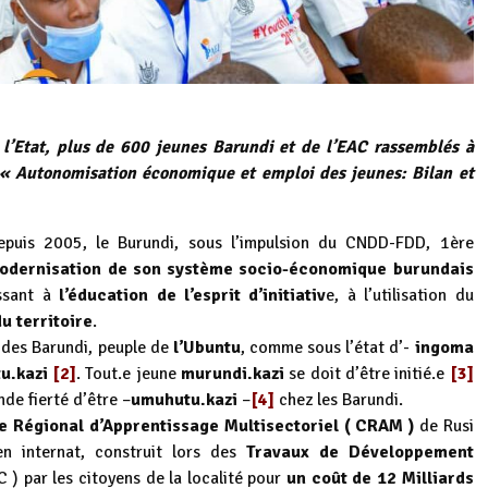
l’Etat, plus de 600 jeunes Barundi et de l’EAC rassemblés à
« Autonomisation économique et emploi des jeunes: Bilan et
puis 2005, le Burundi, sous l’impulsion du CNDD-FDD, 1ère
odernisation de
son système socio-économique burundais
ssant à
l’éducation de l’esprit d’initiativ
e, à l’utilisation du
u territoire
.
n des Barundi, peuple de
l’Ubuntu
, comme sous l’état d’-
ingoma
u.kazi
[2]
. Tout.e jeune
murundi.kazi
se doit d’être initié.e
[3]
nde fierté d’être –
umuhutu.kazi
–
[4]
chez les Barundi.
e Régional d’Apprentissage Multisectoriel ( CRAM )
de Rusi
n internat, construit lors des
Travaux de Développement
C
) par les citoyens de la localité pour
un coût de 12 Milliards