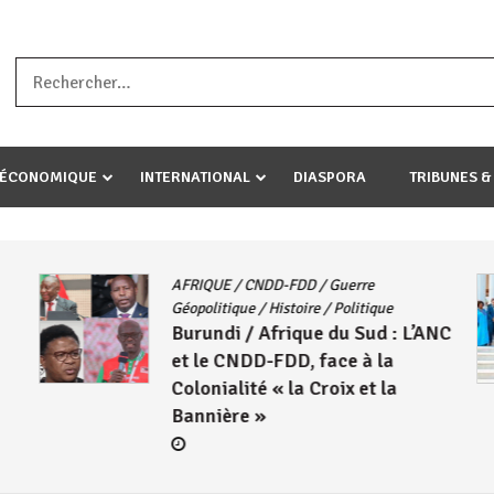
a ataco umariye umuryango wawe canke igihugu cakwibarutse .Wewe 
-ÉCONOMIQUE
INTERNATIONAL
DIASPORA
TRIBUNES &
BUJUMBURA
/
Diaspora
/
Présidence
/
Socio-économique
NC
Burundi : La diaspora,
considérée comme des
investisseurs avant d’être des
Barundi
6 août 2026