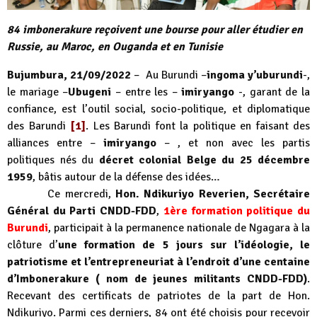
84 imbonerakure reçoivent une bourse pour aller étudier en
Russie, au Maroc, en Ouganda et en Tunisie
Bujumbura, 21/09/2022
– Au Burundi –
ingoma y’uburundi
-,
le mariage –
Ubugeni
– entre les –
imiryango
-, garant de la
confiance, est l’outil social, socio-politique, et diplomatique
des Barundi
[1]
. Les Barundi font la politique en faisant des
alliances entre –
imiryango
– , et non avec les partis
politiques nés du
décret colonial Belge du 25 décembre
1959
, bâtis autour de la défense des idées…
Ce mercredi,
Hon. Ndikuriyo Reverien, Secrétaire
Général du Parti CNDD-FDD
,
1ère formation politique du
Burundi
, participait à la permanence nationale de Ngagara à la
clôture d’
une formation de 5 jours sur l’idéologie, le
patriotisme et l’entrepreneuriat à l’endroit d’une centaine
d’Imbonerakure ( nom de jeunes militants CNDD-FDD)
.
Recevant des certificats de patriotes de la part de Hon.
Ndikuriyo. Parmi ces derniers, 84 ont été choisis pour recevoir