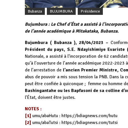
Bubanza
BUJUMBURA
Présidence
Bujumbura : Le Chef d’État a assisté à l’incorporati
de l’année académique à Mitakataka, Bubanza.
Bujumbura ( Bubanza ), 28/04/2023 –
Conformém
Président du pays, S.E. Ndayishimiye Evariste 
Nationale, a assisté à l’incorporation de 62 candidat
qu’à l’ouverture de l’année académique 2022-2023 à l
de l’arrestation de
l’ancien Premier Ministre,
Com
abus de pouvoir a mis sous tension la PNB. Dans la c
peut être confiée à quiconque ; femme ou homme d
Bashingantahe ou les Bapfasoni de sa colline d’
l’État, doivent être justes.
NOTES :
[1]
umu/abaHutu :
https://bdiagnews.com/hutu
[2]
umu/abaTutsi :
https://bdiagnews.com/tutsi