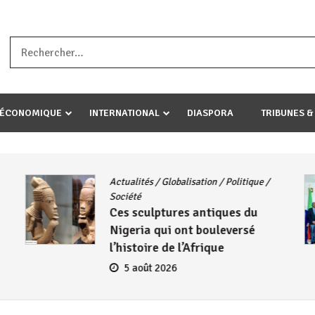
a ataco umariye umuryango wawe canke igihugu cakwibarutse .Wewe 
-ÉCONOMIQUE
INTERNATIONAL
DIASPORA
TRIBUNES &
CNDD-FDD
/
Diplomatie
Burundi – Kenya : Le CNDD-FDD
reçoit l’ambassadeur Wambuma
Henry