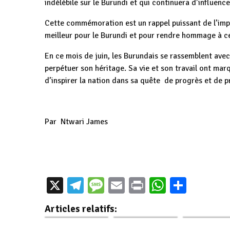
indélébile sur le Burundi et qui continuera d’influence
Cette commémoration est un rappel puissant de l’impor
meilleur pour le Burundi et pour rendre hommage à c
En ce mois de juin, les Burundais se rassemblent avec
perpétuer son héritage. Sa vie et son travail ont mar
d’inspirer la nation dans sa quête de progrès et de p
Par Ntwari James
Burundi / CNDD-
X
Telegram
Message
Email
Print
WhatsAp
Parta
Burundi : Journée
FDD : Ndikuriyo
Burundi / Dia
du Patriotisme le 8
salue les
: 8 juin, jour
Articles relatifs:
juin en…
activités…
patriotique 