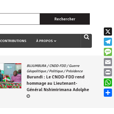
Rechercher :
uri ngaha ndagusigiye iki kibazo : Uriko ukora iki kugira ngo
X
 CONTRIBUTIONS
À PROPOS
Teleg
Mess
BUJUMBURA
/
CNDD-FDD
/
Guerre
Email
Géopolitique
/
Politique
/
Présidence
Burundi : Le CNDD-FDD rend
Print
hommage au Lieutenant-
Général Nshimirimana Adolphe
What
Parta