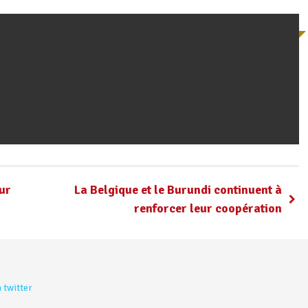
ur
La Belgique et le Burundi continuent à
renforcer leur coopération
 twitter