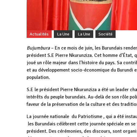
Actualités
La Une
La Une
Société
Bujumbura
– En ce mois de juin, les Burundais rend
président S.E Pierre Nkurunziza. Cet homme d’État, q
joué un rôle majeur dans l’histoire du pays. Sa contrib
et au développement socio-économique du Burundi est
population.
S.E le président Pierre Nkurunziza a été un leader ch
intérêts du peuple burundais. Au-delà de son rôle po
faveur de la préservation de la culture et des traditi
La journée nationale du Patriotisme , qui a été insta
les Burundais célèbrent cette journée spéciale en se
président. Des cérémonies, des discours, sont organi