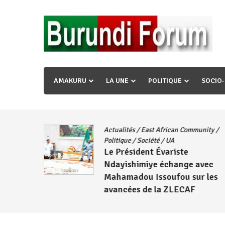
Skip
to
content
« Ingorane si ugupfa , ingorane ni ugupfa nabi ,gupf
uzopfire neza umuryango n’igihugu cakwibarutse ? »
AMAKURU
LA UNE
POLITIQUE
SOCIO
Actualités
/
East African Community
/
CNDD-FDD
Politique
/
Société
/
UA
Le Président Évariste
Wambuma
Ndayishimiye échange avec
Mahamadou Issoufou sur les
avancées de la ZLECAF
4 août 2026