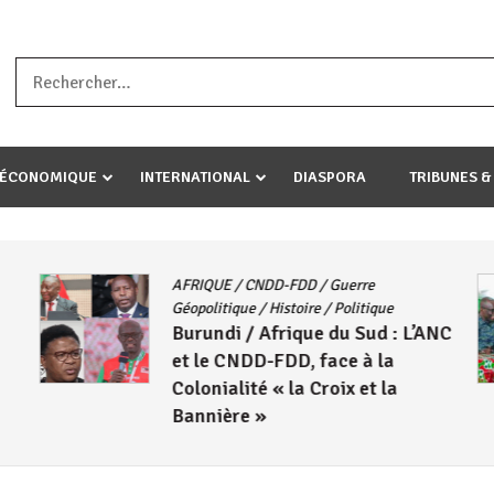
a ataco umariye umuryango wawe canke igihugu cakwibarutse .Wewe 
-ÉCONOMIQUE
INTERNATIONAL
DIASPORA
TRIBUNES &
AFRIQUE
/
CNDD-FDD
/
Guerre
Géopolitique
/
Histoire
/
Politique
Burundi / Afrique du Sud : L’ANC
et le CNDD-FDD, face à la
Colonialité « la Croix et la
Bannière »