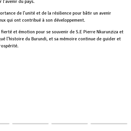
r l’avenir du pays.
tance de l’unité et de la résilience pour bâtir un avenir
eux qui ont contribué à son développement.
 fierté et émotion pour se souvenir de S.E Pierre Nkurunziza et
qué l’histoire du Burundi, et sa mémoire continue de guider et
rospérité.
Burundi :
La Fondation
Burundi : Le très
p
ger
spora
Nkurunziza Pierre,
PaxBurundi lance
populaire
née
fils d'Ingoma,
une tournée
Président
en…
patriote…
cycliste…
africain…