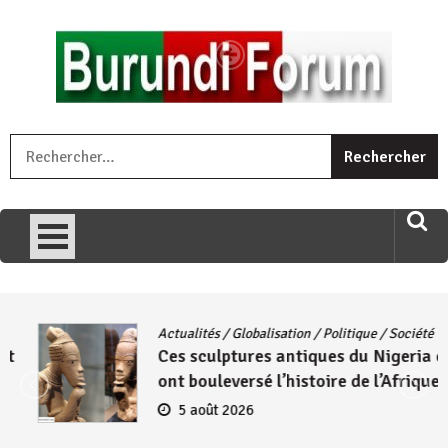
Skip
to
content
« Ingorane si ugupfa , ingorane ni ugupfa nabi ,gupfa ataco
R
umariye umuryango wawe canke igihugu cakwibarutse .Wewe
uri ngaha ndagusigiye iki kibazo : Uriko ukora iki kugira ngo
uzopfire neza umuryango n’igihugu cakwibarutse ? »
Actualités
/
Globalisation
/
Politique
/
Société
Ces sculptures antiques du Nigeria qui
ont bouleversé l’histoire de l’Afrique
5 août 2026