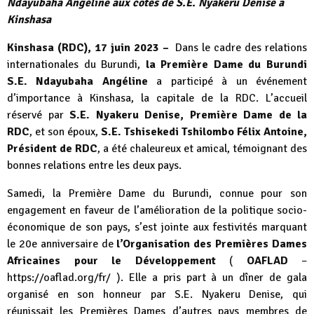
Ndayubaha Angéline aux côtés de S.E. Nyakeru Denise à
Kinshasa
Kinshasa (RDC), 17 juin 2023 –
Dans le cadre des relations
internationales du Burundi,
la Première Dame du Burundi
S.E. Ndayubaha Angéline
a participé à un événement
d’importance à Kinshasa, la capitale de la RDC. L’accueil
réservé par
S.E. Nyakeru Denise, Première Dame de la
RDC
, et son époux,
S.E. Tshisekedi Tshilombo Félix Antoine,
Président de RDC
, a été chaleureux et amical, témoignant des
bonnes relations entre les deux pays.
Samedi, la Première Dame du Burundi, connue pour son
engagement en faveur de l’amélioration de la politique socio-
économique de son pays, s’est jointe aux festivités marquant
le 20e anniversaire de
l’Organisation des Premières Dames
Africaines pour le Développement
(
OAFLAD
–
https://oaflad.org/fr/
). Elle a pris part à un dîner de gala
organisé en son honneur par S.E. Nyakeru Denise, qui
réunissait les Premières Dames d’autres pays membres de