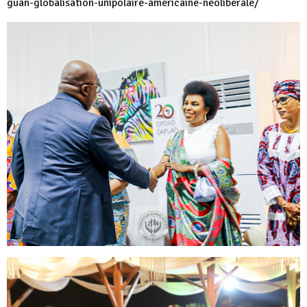
guan-globalisation-unipolaire-americaine-neoliberale/