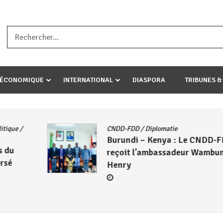
a ataco umariye umuryango wawe canke igihugu cakwibarutse .Wewe 
-ÉCONOMIQUE
INTERNATIONAL
DIASPORA
TRIBUNES &
Actualités
/
East African Community
/
FDD
Politique
/
Société
/
UA
Le Président Évariste
uma
Ndayishimiye échange avec
Mahamadou Issoufou sur les
avancées de la ZLECAF
4 août 2026