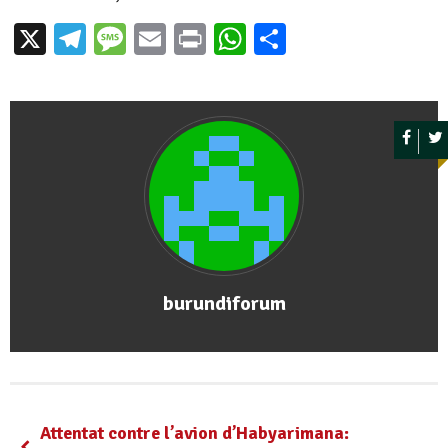
X
Telegram
Message
Email
Print
WhatsApp
Partager
burundiforum
Attentat contre l’avion d’Habyarimana: