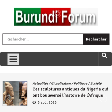
Skip
to
content
« Ingorane si ugupfa , ingorane ni ugupfa nabi ,gupfa ataco
R
umariye umuryango wawe canke igihugu cakwibarutse .Wewe
uri ngaha ndagusigiye iki kibazo : Uriko ukora iki kugira ngo
uzopfire neza umuryango n’igihugu cakwibarutse ? »
Actualités
/
Globalisation
/
Politique
/
Société
Ces sculptures antiques du Nigeria qui
ont bouleversé l’histoire de l’Afrique
5 août 2026