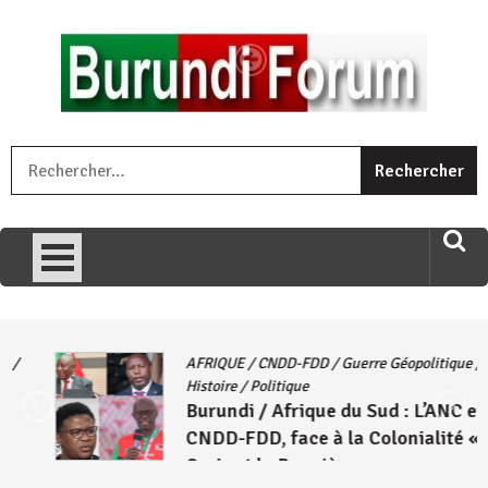
Skip
to
content
« Ingorane si ugupfa , ingorane ni ugupfa nabi ,gupfa ataco
R
umariye umuryango wawe canke igihugu cakwibarutse .Wewe
uri ngaha ndagusigiye iki kibazo : Uriko ukora iki kugira ngo
uzopfire neza umuryango n’igihugu cakwibarutse ? »
AFRIQUE
/
CNDD-FDD
/
Guerre Géopolitique
/
Histoire
/
Politique
Burundi / Afrique du Sud : L’ANC et le
CNDD-FDD, face à la Colonialité « la
Croix et la Bannière »