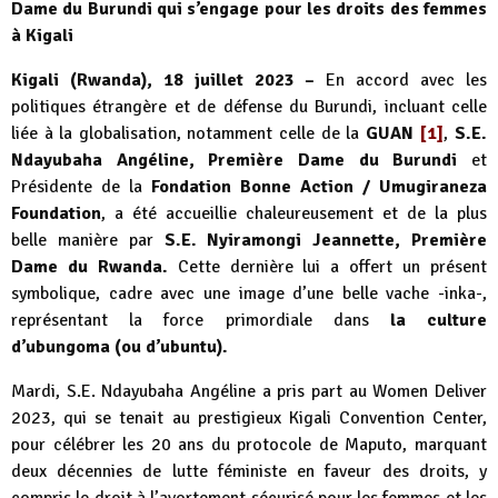
Dame du Burundi qui s’engage pour les droits des femmes
à Kigali
Kigali (Rwanda), 18 juillet 2023 –
En accord avec les
politiques étrangère et de défense du Burundi, incluant celle
liée à la globalisation, notamment celle de la
GUAN
[1]
,
S.E.
Ndayubaha Angéline, Première Dame du Burundi
et
Présidente de la
Fondation Bonne Action / Umugiraneza
Foundation
, a été accueillie chaleureusement et de la plus
belle manière par
S.E. Nyiramongi Jeannette, Première
Dame du Rwanda.
Cette dernière lui a offert un présent
symbolique, cadre avec une image d’une belle vache -inka-,
représentant la force primordiale dans
la culture
d’ubungoma (ou d’ubuntu).
Mardi, S.E. Ndayubaha Angéline a pris part au Women Deliver
2023, qui se tenait au prestigieux Kigali Convention Center,
pour célébrer les 20 ans du protocole de Maputo, marquant
deux décennies de lutte féministe en faveur des droits, y
compris le droit à l’avortement sécurisé pour les femmes et les