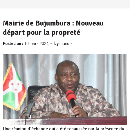
Mairie de Bujumbura : Nouveau
départ pour la propreté
-
-
Posted on :
10 mars 2024
by
muco
Une réunion d’échange qui a été rehaussée par la présence du