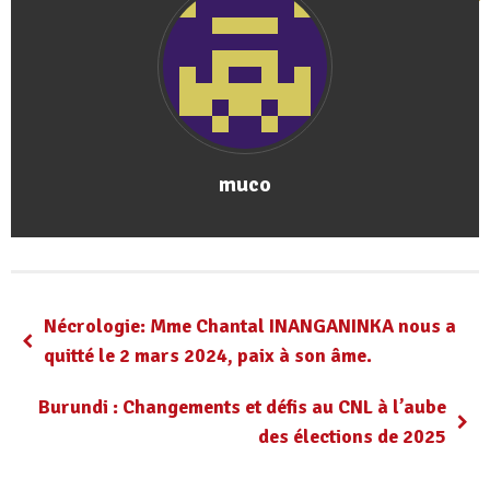
muco
Nécrologie: Mme Chantal INANGANINKA nous a
quitté le 2 mars 2024, paix à son âme.
Burundi : Changements et défis au CNL à l’aube
des élections de 2025