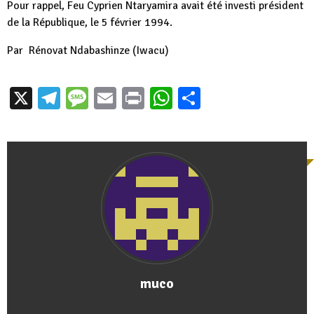
Pour rappel, Feu Cyprien Ntaryamira avait été investi président
de la République, le 5 février 1994.
Par
Rénovat Ndabashinze
(Iwacu)
X
Telegram
Message
Email
Print
WhatsApp
Partager
muco