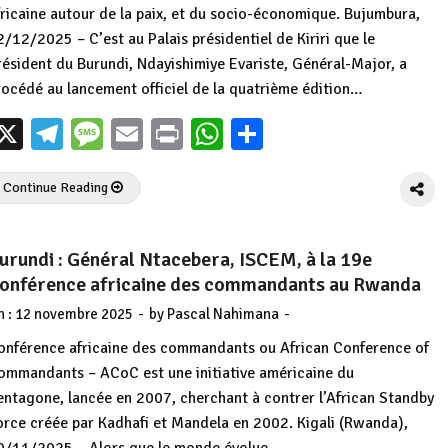
fricaine autour de la paix, et du socio-économique. Bujumbura,
2/12/2025 – C’est au Palais présidentiel de Kiriri que le
résident du Burundi, Ndayishimiye Evariste, Général-Major, a
rocédé au lancement officiel de la quatrième édition…
X
Telegram
Message
Email
Print
WhatsApp
Partager
Continue Reading
urundi : Général Ntacebera, ISCEM, à la 19e
onférence africaine des commandants au Rwanda
-
-
n :
12 novembre 2025
by
Pascal Nahimana
onférence africaine des commandants ou African Conference of
ommandants – ACoC est une initiative américaine du
entagone, lancée en 2007, cherchant à contrer l’African Standby
orce créée par Kadhafi et Mandela en 2002. Kigali (Rwanda),
0/11/2025 – Alors que le monde évolue…