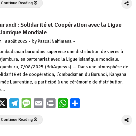
Continue Reading
urundi : Solidarité et Coopération avec la Ligue
slamique Mondiale
-
-
n :
8 août 2025
by
Pascal Nahimana
’ombudsman burundais supervise une distribution de vivres à
ujumbura, en partenariat avec la Ligue islamique mondiale.
ujumbura, 7/08/2025 (BdiAgnews) — Dans une atmosphère de
olidarité et de coopération, l’ombudsman du Burundi, Kanyana
imée Laurentine, a participé à une cérémonie de distribution
e…
X
Telegram
Message
Email
Print
WhatsApp
Partager
Continue Reading