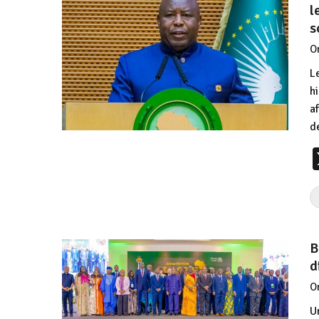
l
s
O
L
h
a
d
B
d
O
U