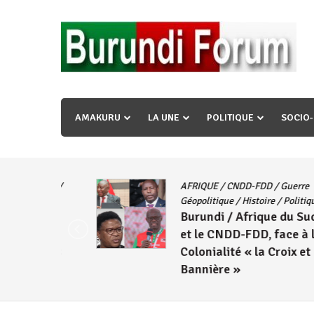
Skip
to
content
« Ingorane si ugupfa , ingorane ni ugupfa nabi ,gupf
uzopfire neza umuryango n’igihugu cakwibarutse ? »
AMAKURU
LA UNE
POLITIQUE
SOCIO
unity
/
AFRIQUE
/
CNDD-FDD
/
Guerre
Géopolitique
/
Histoire
/
Politique
Burundi / Afrique du Sud : L’A
avec
et le CNDD-FDD, face à la
r les
Colonialité « la Croix et la
Bannière »