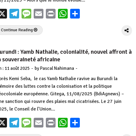
X
Telegram
Message
Email
Print
WhatsApp
Partager
Continue Reading
urundi : Yamb Nathalie, colonialité, nouvel affront à
a souveraineté africaine
-
-
n :
11 août 2025
by
Pascal Nahimana
près Kemi Seba, le cas Yamb Nathalie ravive au Burundi la
émoire des luttes contre la colonisation et la politique
éocoloniale européenne. Gitega, 11/08/2025 (BdiAgnews) –
ne sanction qui rouvre des plaies mal cicatrisées. Le 27 juin
025, le Conseil de l’Union…
X
Telegram
Message
Email
Print
WhatsApp
Partager