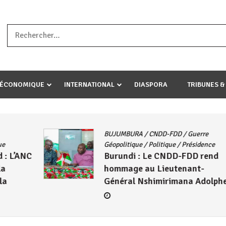
a ataco umariye umuryango wawe canke igihugu cakwibarutse .Wewe 
-ÉCONOMIQUE
INTERNATIONAL
DIASPORA
TRIBUNES &
BUJUMBURA
/
CNDD-FDD
/
Guerre
Géopolitique
/
Politique
/
Présidence
NC
Burundi : Le CNDD-FDD rend
hommage au Lieutenant-
Général Nshimirimana Adolphe