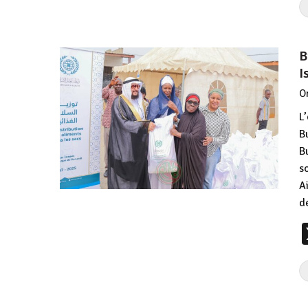
B
I
O
L
B
B
s
A
d