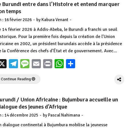
e Burundi entre dans l’Histoire et entend marquer
on temps
-
-
n :
16 février 2026
by
Kabura Venant
e 14 février 2026 à Addis-Abeba, le Burundi a franchi un seuil
istorique. Pour la première fois depuis la création de l’Union
fricaine en 2002, un président burundais accède à la présidence
e la Conférence des chefs d’État et de gouvernement. Avec…
X
Telegram
Message
Email
Print
WhatsApp
Partager
Continue Reading
urundi / Union Africaine : Bujumbura accueille un
ialogue des jeunes d’Afrique
-
-
n :
14 décembre 2025
by
Pascal Nahimana
n dialogue continental à Bujumbura mobilise la jeunesse