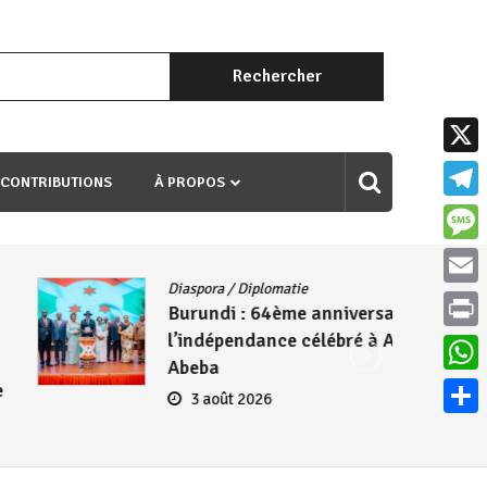
Rechercher :
uri ngaha ndagusigiye iki kibazo : Uriko ukora iki kugira ngo
X
 CONTRIBUTIONS
À PROPOS
Teleg
Mess
Diaspora
/
Diplomatie
Email
Burundi : 64ème anniversaire de
l’indépendance célébré à Addis-
Print
Abeba
What
3 août 2026
Parta