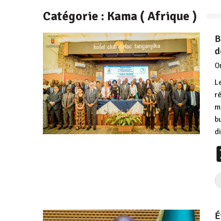
Catégorie :
Kama ( Afrique )
B
d
O
L
r
m
b
d
É