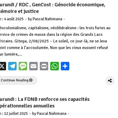
urundi / RDC , GenCost : Génocide économique,
émoire et justice
-
-
n :
4 août 2025
by
Pascal Nahimana
éocolonialisme, capitalisme, néolibéralisme : les trois furies au
ervice de crimes de masse dans la région des Grands Lacs
fricains. Gitega, 2/08/2025 – Le soleil, ce jour-là, ne se leva
oint comme à l’accoutumée. Non que les cieux eussent refusé
eur lumière,…
X
Telegram
Message
Email
Print
WhatsApp
Partager
Continue Reading
urundi : La FDNB renforce ses capacités
pérationnelles annuelles
-
-
n :
12 juillet 2025
by
Pascal Nahimana