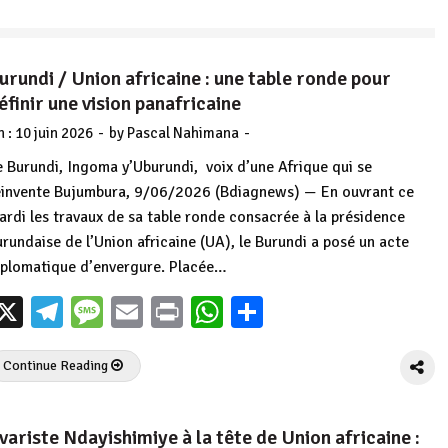
urundi / Union africaine : une table ronde pour
éfinir une vision panafricaine
-
-
n :
10 juin 2026
by
Pascal Nahimana
e Burundi, Ingoma y’Uburundi, voix d’une Afrique qui se
éinvente Bujumbura, 9/06/2026 (Bdiagnews) — En ouvrant ce
ardi les travaux de sa table ronde consacrée à la présidence
urundaise de l’Union africaine (UA), le Burundi a posé un acte
iplomatique d’envergure. Placée…
X
Telegram
Message
Email
Print
WhatsApp
Partager
Continue Reading
variste Ndayishimiye à la tête de Union africaine :