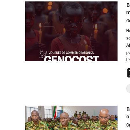
B
m
O
N
s
A
p
l
B
o
O