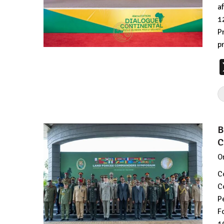
a
1
P
p
B
C
O
C
C
P
F
1