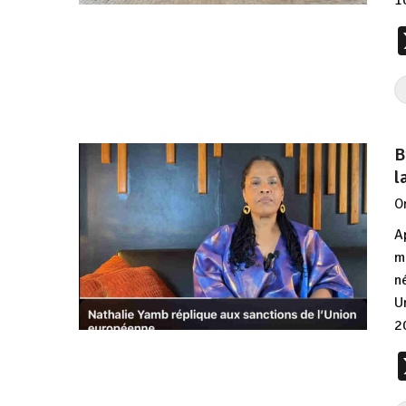
B
l
O
A
m
n
U
2