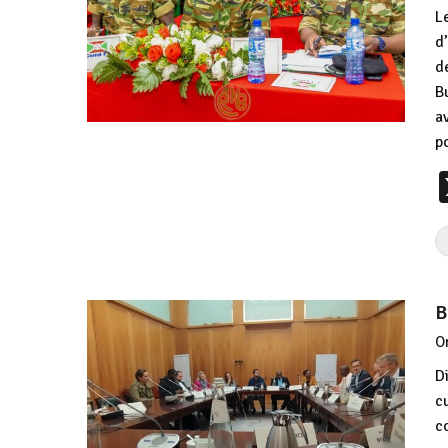
L
d
d
B
a
p
B
O
D
c
c