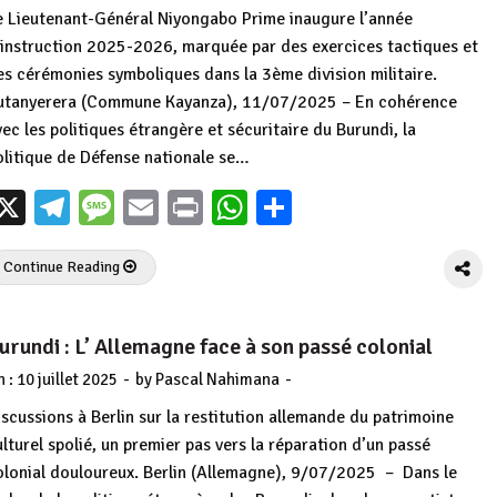
e Lieutenant-Général Niyongabo Prime inaugure l’année
’instruction 2025-2026, marquée par des exercices tactiques et
es cérémonies symboliques dans la 3ème division militaire.
utanyerera (Commune Kayanza), 11/07/2025 – En cohérence
vec les politiques étrangère et sécuritaire du Burundi, la
olitique de Défense nationale se…
X
Telegram
Message
Email
Print
WhatsApp
Partager
Continue Reading
urundi : L’ Allemagne face à son passé colonial
-
-
n :
10 juillet 2025
by
Pascal Nahimana
iscussions à Berlin sur la restitution allemande du patrimoine
ulturel spolié, un premier pas vers la réparation d’un passé
olonial douloureux. Berlin (Allemagne), 9/07/2025 – Dans le