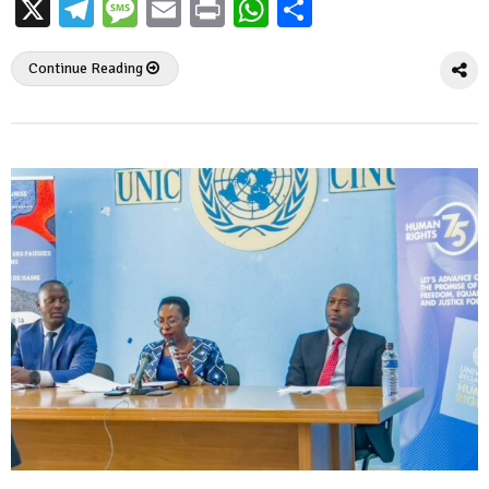
X
Telegram
Message
Email
Print
WhatsApp
Partager
Continue Reading