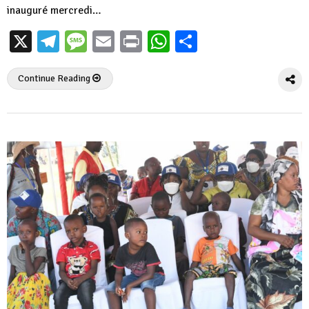
inauguré mercredi…
X
Telegram
Message
Email
Print
WhatsApp
Partager
Continue Reading