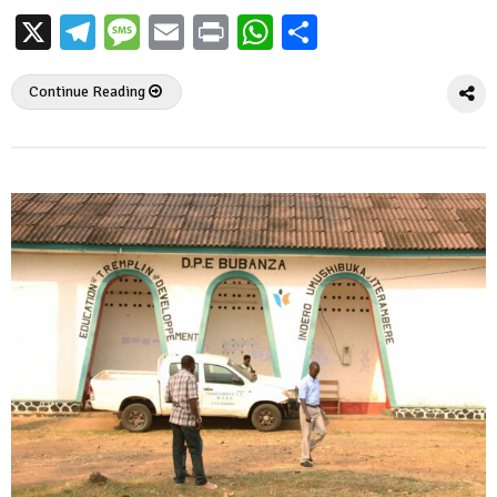
X
Telegram
Message
Email
Print
WhatsApp
Partager
Continue Reading